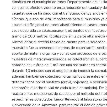
climático en el municipio de Isnos Departamento del Huila;
conocer el efecto evidente en la reducción del caudal y de
vegetal, que se ha dado con el transcurso de los años en
hídricas, que son de vital importancia para el municipio ya 
acueducto Regional de Isnos abasteciendo el casco urbano, 
cada quebrada se seleccionaron tres puntos de muestreo 
tramo de 100 metros, localizados en la parte alta, media y
Microcuenca; el criterio tenido en cuenta para la selección 
muestreo fue la presencia de áreas de colonización, sect
aporte de materia orgánica y zonas con procesos de erosi
muestras de macroinvertebrados se colectaron en el cen
estación en un área de 1 m2 con una red surber en contra 
durante 10 minutos con el propósito de impedir la colmata
además también se colectaron organismos presentes en d
determinados por el sustrato (grava, hojarasca, y sedime
componían el lecho fluvial de cada tramo estudiado). De 
realizaron las mediciones de caudal por el método del flo
especímenes colectados fueron llevados al laboratorio de
Universidad de la Amazonia, para realizar el debido proc