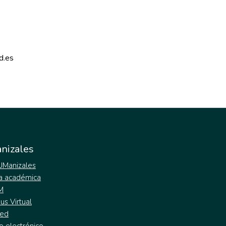
d.es 
nizales
 UManizales
a académica
M
s Virtual
ed
o electrónico