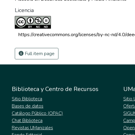
Licencia
 https://creativecommons.org/licenses/by-nc-nd/4.0/dee
Full item page
Biblioteca y Centro de Recursos
UMa
Sitio Biblioteca
Sitio
Bases de datos
Ofert
Catálogo Público (OPAC)
SIGU
Chat Biblioteca
Campu
Revistas UManizales
Open
Fondo Editorial
Corre