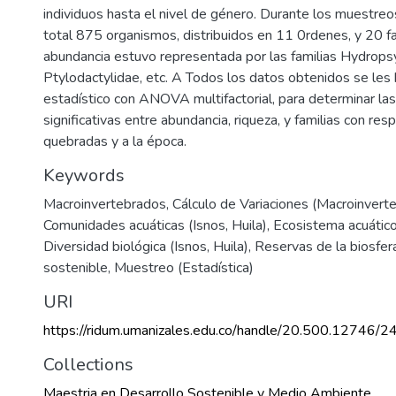
individuos hasta el nivel de género. Durante los muestreo
total 875 organismos, distribuidos en 11 0rdenes, y 20 fa
abundancia estuvo representada por las familias Hydrops
Ptylodactylidae, etc. A Todos los datos obtenidos se les h
estadístico con ANOVA multifactorial, para determinar las
significativas entre abundancia, riqueza, y familias con res
quebradas y a la época.
Keywords
Macroinvertebrados
,
Cálculo de Variaciones (Macroinvert
Comunidades acuáticas (Isnos, Huila)
,
Ecosistema acuático 
Diversidad biológica (Isnos, Huila)
,
Reservas de la biosfer
sostenible
,
Muestreo (Estadística)
URI
https://ridum.umanizales.edu.co/handle/20.500.12746/2
Collections
Maestria en Desarrollo Sostenible y Medio Ambiente