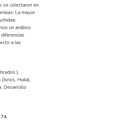
s se colectaron en
milias; La mayor
ychidae,
izo un análisis
 diferencias
pecto a las
ebrados )
,
(Isnos, Huila)
,
a
,
Desarrollo
474