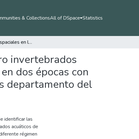
munities & Collections
All of DSpace
Statistics
Variaciones espaciales en las comunidades de macro invertebrados acuáticos de las quebradas Helechuzal y Banderas en dos épocas con diferente régimen climático en el municipio de Isnos departamento del Huila.
ro invertebrados
 en dos épocas con
nos departamento del
 identificar las
rados acuáticos de
diferente régimen