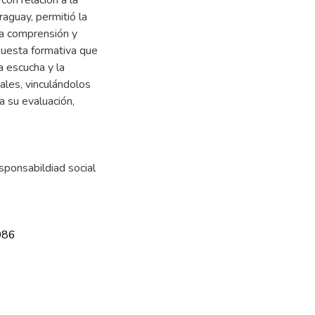
aguay, permitió la
la comprensión y
opuesta formativa que
a escucha y la
pales, vinculándolos
a su evaluación,
ponsabildiad social
086