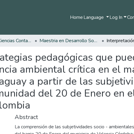
Home
Language
Log In
Com
Facultad de Ciencias Contables Económicas y Administrativas
Maestria en Desarrollo Sostenible y Medio Ambiente
trategias pedagógicas que pu
cia ambiental crítica en el m
aguay a partir de las subjetiv
munidad del 20 de Enero en e
olombia
Abstract
La comprensión de las subjetividades socio - ambientale
del barrio 20 de Enero del municipio de Valencia Córdoba; 