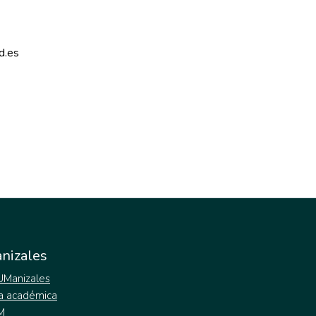
d.es 
nizales
 UManizales
a académica
M