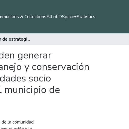
munities & Collections
All of DSpace
Statistics
Interpretación de estrategias pedagógicas que pueden generar comprensión y conciencia ambiental crítica en el manejo y conservación de la microcuenca Jaraguay a partir de las subjetividades socio ambientales de la comunidad del 20 de Enero en el municipio de Valencia Córdoba, Colombia
eden generar
anejo y conservación
idades socio
l municipio de
s de la comunidad
con relación a la