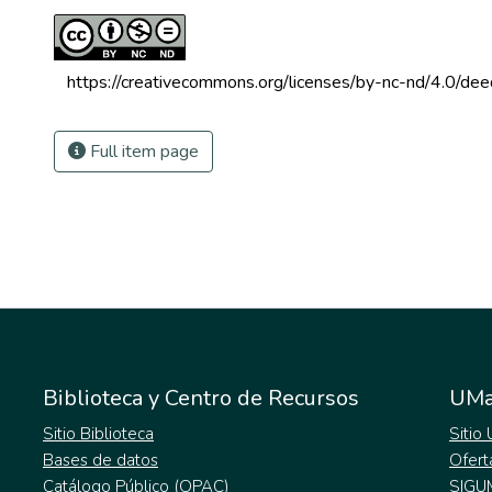
 https://creativecommons.org/licenses/by-nc-nd/4.0/dee
Full item page
Biblioteca y Centro de Recursos
UMa
Sitio Biblioteca
Sitio
Bases de datos
Ofert
Catálogo Público (OPAC)
SIGU