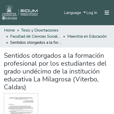
(current)
Language
Log In
Home
Tesis y Disertaciones
Home
Facultad de Ciencias Sociales y Humanas
Maestria en Educación
Communities & Collections
Sentidos otorgados a la formación profesional por los estudiantes del grado undécimo de la institución educativa La Milagrosa (Viterbo, Caldas)
All of DSpace
Sentidos otorgados a la formación
Statistics
profesional por los estudiantes del
grado undécimo de la institución
educativa La Milagrosa (Viterbo,
Caldas)