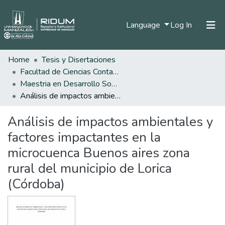
(current)
Language
Log In
Home
Tesis y Disertaciones
Home
Facultad de Ciencias Contables Económicas y Administrativas
Communities & Collections
Maestria en Desarrollo Sostenible y Medio Ambiente
Análisis de impactos ambientales y factores impactantes en la microcuenca Buenos aires zona rural del municipio de Lorica (Córdoba)
All of DSpace
Análisis de impactos ambientales y
Statistics
factores impactantes en la
microcuenca Buenos aires zona
rural del municipio de Lorica
(Córdoba)