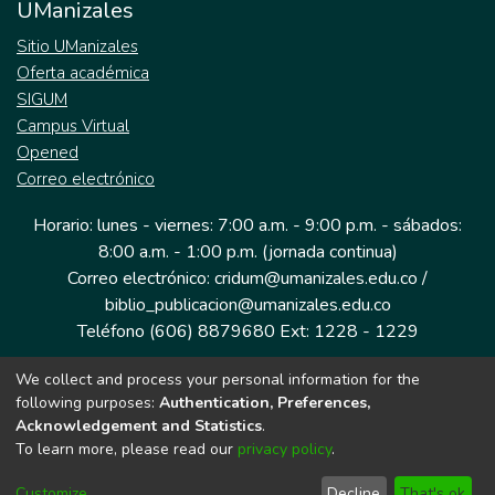
UManizales
Sitio UManizales
Oferta académica
SIGUM
Campus Virtual
Opened
Correo electrónico
Horario: lunes - viernes: 7:00 a.m. - 9:00 p.m. - sábados:
8:00 a.m. - 1:00 p.m. (jornada continua)
Correo electrónico: cridum@umanizales.edu.co /
biblio_publicacion@umanizales.edu.co
Teléfono (606) 8879680 Ext: 1228 - 1229
We collect and process your personal information for the
Dirección: Cra 9 a # 19-03 Edificio histórico, piso 1
following purposes:
Authentication, Preferences,
Manizales, Caldas
Acknowledgement and Statistics
.
Colombia.
To learn more, please read our
privacy policy
.
Customize
Decline
That's ok