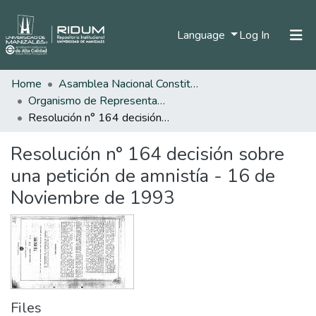
(current)
Language
Log In
Home
Asamblea Nacional Constituyente
Home
Organismo de Representantes Constituyente
Communities & Collections
Resolución n° 164 decisión sobre una petición de amnistía - 16 de Noviembre de 1993
All of DSpace
Resolución n° 164 decisión sobre
Statistics
una petición de amnistía - 16 de
Noviembre de 1993
Files