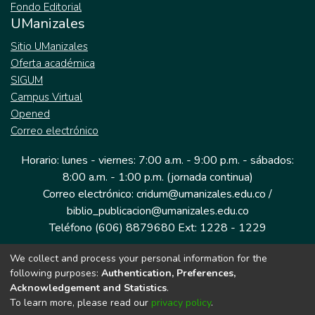
Fondo Editorial
UManizales
Sitio UManizales
Oferta académica
SIGUM
Campus Virtual
Opened
Correo electrónico
Horario: lunes - viernes: 7:00 a.m. - 9:00 p.m. - sábados:
8:00 a.m. - 1:00 p.m. (jornada continua)
Correo electrónico: cridum@umanizales.edu.co /
biblio_publicacion@umanizales.edu.co
Teléfono (606) 8879680 Ext: 1228 - 1229
We collect and process your personal information for the
Dirección: Cra 9 a # 19-03 Edificio histórico, piso 1
following purposes:
Authentication, Preferences,
Manizales, Caldas
Acknowledgement and Statistics
.
Colombia.
To learn more, please read our
privacy policy
.