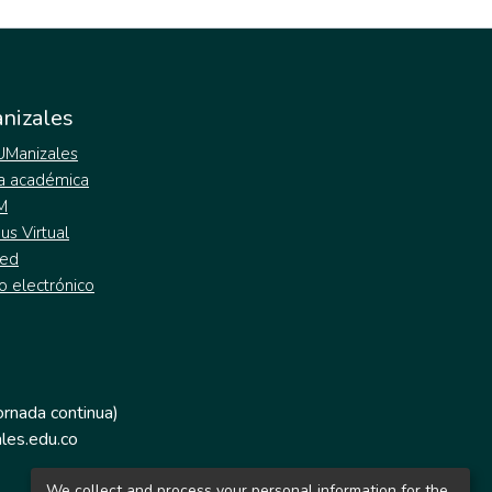
nizales
 UManizales
a académica
M
s Virtual
ed
o electrónico
jornada continua)
les.edu.co
We collect and process your personal information for the