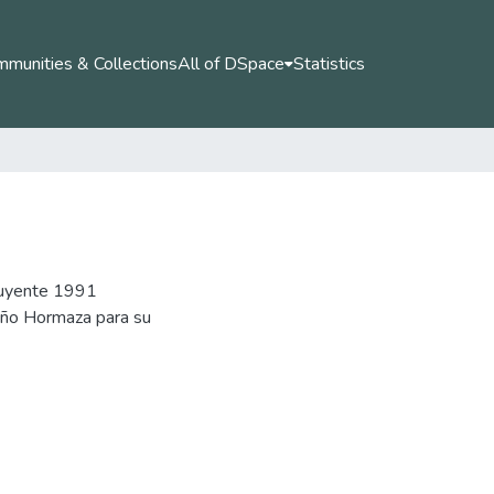
munities & Collections
All of DSpace
Statistics
tuyente 1991
iño Hormaza para su