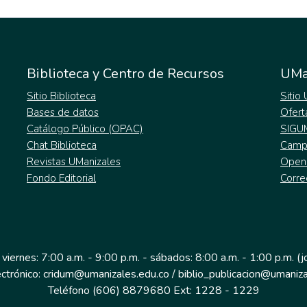
Biblioteca y Centro de Recursos
UMa
Sitio Biblioteca
Sitio
Bases de datos
Ofert
Catálogo Público (OPAC)
SIGU
Chat Biblioteca
Campu
Revistas UManizales
Open
Fondo Editorial
Corre
 viernes: 7:00 a.m. - 9:00 p.m. - sábados: 8:00 a.m. - 1:00 p.m. (
ectrónico: cridum@umanizales.edu.co / biblio_publicacion@umaniza
Teléfono (606) 8879680 Ext: 1228 - 1229