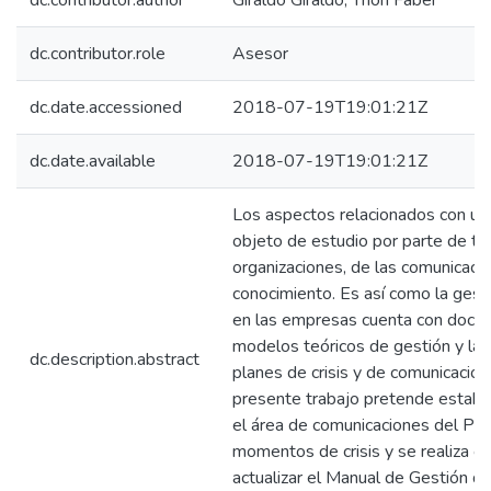
dc.contributor.author
Giraldo Giraldo, Yhon Faber
dc.contributor.role
Asesor
dc.date.accessioned
2018-07-19T19:01:21Z
dc.date.available
2018-07-19T19:01:21Z
Los aspectos relacionados con una
objeto de estudio por parte de te
organizaciones, de las comunicac
conocimiento. Es así como la gesti
en las empresas cuenta con docu
modelos teóricos de gestión y la a
dc.description.abstract
planes de crisis y de comunicación 
presente trabajo pretende establ
el área de comunicaciones del Par
momentos de crisis y se realiza co
actualizar el Manual de Gestión d