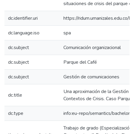
situaciones de crisis del parque de
dc.identifier.uri
https://ridum.umanizales.edu.co
dc.language.iso
spa
dc.subject
Comunicación organizacional
dc.subject
Parque del Café
dc.subject
Gestión de comunicaciones
Una aproximación de la Gestión d
dc.title
Contextos de Crisis. Caso Parque 
dc.type
info:eu-repo/semantics/bachelorT
Trabajo de grado (Especialización