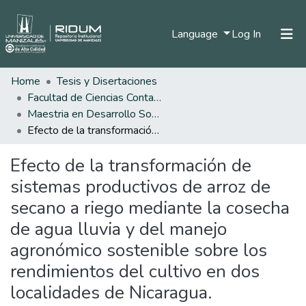
(current)
Language
Log In
Home
Tesis y Disertaciones
Home
Facultad de Ciencias Contables Económicas y Administrativas
Communities & Collections
Maestria en Desarrollo Sostenible y Medio Ambiente
Efecto de la transformación de sistemas productivos de arroz de secano a riego mediante la cosecha de agua lluvia y del manejo agronómico sostenible sobre los rendimientos del cultivo en dos localidades de Nicaragua.
All of DSpace
Efecto de la transformación de
Statistics
sistemas productivos de arroz de
secano a riego mediante la cosecha
de agua lluvia y del manejo
agronómico sostenible sobre los
rendimientos del cultivo en dos
localidades de Nicaragua.