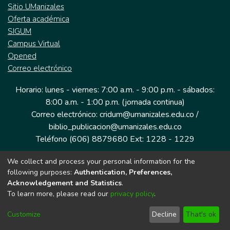
Sitio UManizales
Oferta académica
SIGUM
Campus Virtual
Opened
Correo electrónico
Horario: lunes - viernes: 7:00 a.m. - 9:00 p.m. - sábados:
8:00 a.m. - 1:00 p.m. (jornada continua)
Correo electrónico: cridum@umanizales.edu.co /
biblio_publicacion@umanizales.edu.co
Teléfono (606) 8879680 Ext: 1228 - 1229
We collect and process your personal information for the
Dirección: Cra 9 a # 19-03 Edificio histórico, piso 1
following purposes:
Authentication, Preferences,
Manizales, Caldas
Acknowledgement and Statistics
.
Colombia.
To learn more, please read our
privacy policy
.
Customize
Decline
That's ok
Tecnología DSpace implementada por