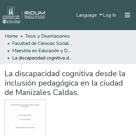
(current)
Language
Log In
Home
Tesis y Disertaciones
Home
Facultad de Ciencias Sociales y Humanas
Communities & Collections
Maestria en Educación y Desarrollo Humano
La discapacidad cognitiva desde la inclusión pedagógica en la ciudad de Manizales Caldas.
All of DSpace
La discapacidad cognitiva desde la
Statistics
inclusión pedagógica en la ciudad
de Manizales Caldas.