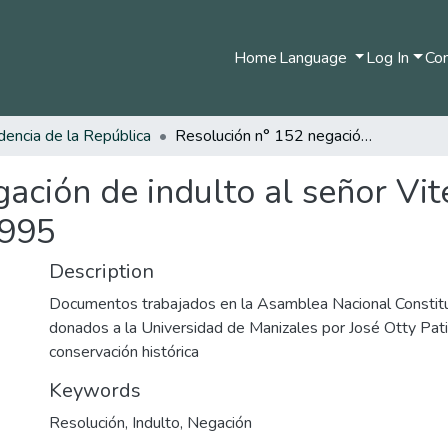
Home
Language
Log In
Com
dencia de la República
Resolución n° 152 negación de indulto al señor Vitelio Mamian Tovar - 27 de Diciembre de 1995
ación de indulto al señor Vit
1995
Description
Documentos trabajados en la Asamblea Nacional Consti
donados a la Universidad de Manizales por José Otty Pat
conservación histórica
Keywords
Resolución
,
Indulto
,
Negación