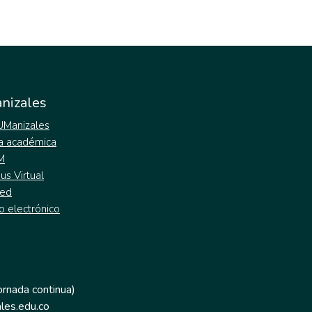
nizales
 UManizales
a académica
M
s Virtual
ed
o electrónico
jornada continua)
les.edu.co