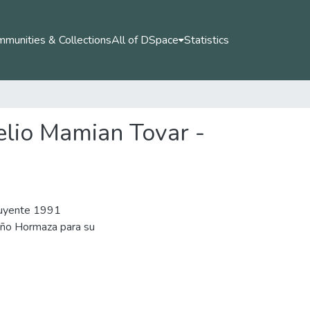
munities & Collections
All of DSpace
Statistics
elio Mamian Tovar -
tuyente 1991
iño Hormaza para su