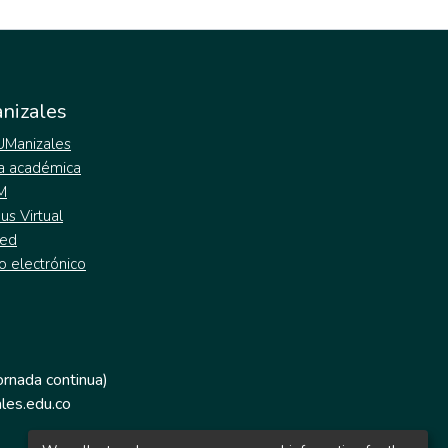
nizales
 UManizales
a académica
M
s Virtual
ed
o electrónico
jornada continua)
les.edu.co