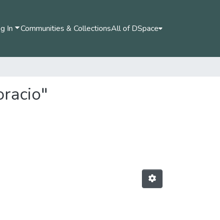
g In
Communities & Collections
All of DSpace
oracio"