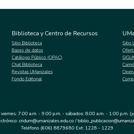
Biblioteca y Centro de Recursos
UMa
Sitio Biblioteca
Sitio
Bases de datos
Ofert
Catálogo Público (OPAC)
SIGU
Chat Biblioteca
Campu
Revistas UManizales
Open
Fondo Editorial
Corre
 viernes: 7:00 a.m. - 9:00 p.m. - sábados: 8:00 a.m. - 1:00 p.m. (
ectrónico: cridum@umanizales.edu.co / biblio_publicacion@umaniza
Teléfono (606) 8879680 Ext: 1228 - 1229