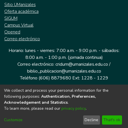
Sitio UManizales
Oferta académica
SIGUM
Campus Virtual
Opened
Correo electrónico
Horario: lunes - viernes: 7:00 a.m. - 9:00 p.m. - sábados:
8:00 a.m. - 1:00 p.m. (jornada continua)
Correo electrónico: cridum@umanizales.edu.co /
biblio_publicacion@umanizales.edu.co
Teléfono (606) 8879680 Ext: 1228 - 1229
We collect and process your personal information for the
Dirección: Cra 9 a # 19-03 Edificio histórico, piso 1
following purposes:
Authentication, Preferences,
Manizales, Caldas
Acknowledgement and Statistics
.
Colombia.
To learn more, please read our
privacy policy
.
Customize
Decline
That's ok
Tecnología DSpace implementada por