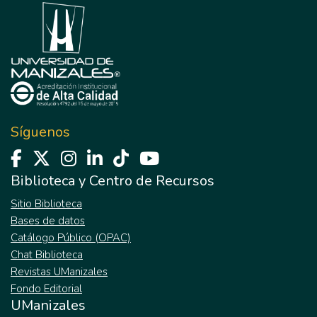
de forma previa a la aplicación de la
estrategia didáctica el desarrollo de las
habilidades metacognitivas de los
estudiantes que participaron en el estudio y
se efectuó una medición posterior a la
implementación de la didáctica. Los
resultados de la investigación hicieron
posible definir que la aplicación de la
Síguenos
didáctica permite mejorar las habilidades
metacognitivas.
Biblioteca y Centro de Recursos
Sitio Biblioteca
Bases de datos
Catálogo Público (OPAC)
Chat Biblioteca
Revistas UManizales
Fondo Editorial
UManizales