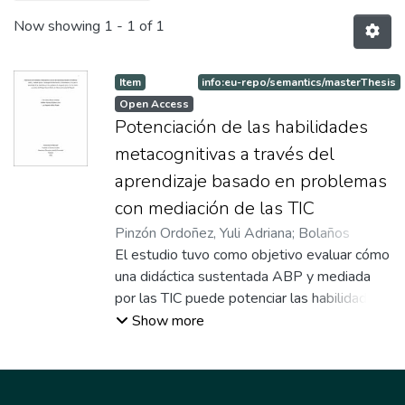
Now showing
1 - 1 of 1
Item
info:eu-repo/semantics/masterThesis
Open Access
Potenciación de las habilidades
metacognitivas a través del
aprendizaje basado en problemas
con mediación de las TIC
Pinzón Ordoñez, Yuli Adriana
;
Bolaños
Lasso, William Fernando
El estudio tuvo como objetivo evaluar cómo
;
Muñoz Rosero,
Luis Segundo
una didáctica sustentada ABP y mediada
;
García Naranjo, Martha Lucía
;
Director
por las TIC puede potenciar las habilidades
metacognitivas para el aprendizaje de las
Show more
matemáticas en los estudiantes de grado
sexto. La metodología fue cuantitativa de
tipo cuasi experimental, en la que se analizó