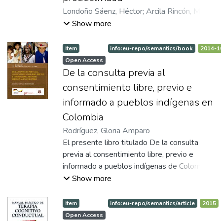
embargo, excluyentes; lo bueno entraña lo
mirada cultural”, publicado en el año 2007
Londoño Sáenz, Héctor
;
Arcila Rincón, María
justo, lo justo lo bueno, y entre éstos y los
por el Centro Editorial Universidad de
Patricia
Show more
preceptos religiosos no existe por lo
Manizales.
generalmente alguna incompatibilidad.
Item
info:eu-repo/semantics/book
2014-1
Open Access
De la consulta previa al
consentimiento libre, previo e
informado a pueblos indígenas en
Colombia
Rodríguez, Gloria Amparo
El presente libro titulado De la consulta
previa al consentimiento libre, previo e
informado a pueblos indígenas de Colombia,
avanza en los ejes centrales de este
Show more
derecho fundamental que tienen los
pueblos indígenas y demás grupos étnicos,
Item
info:eu-repo/semantics/article
2015
de cuyo análisis en profundidad se encarga
Open Access