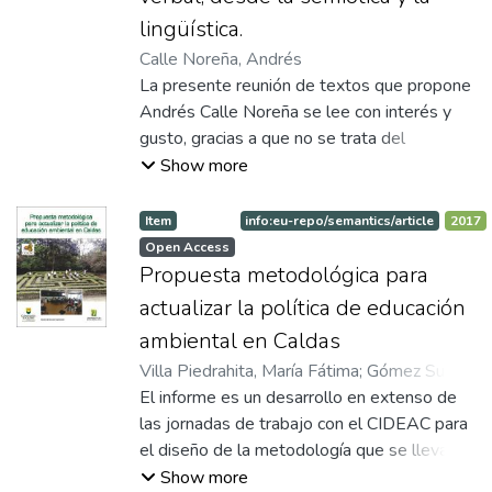
de Cuento 2015 Rutina raticida - Daniel
lingüística.
Alejandro Mejía Ochoa Una función ardiente
Calle Noreña, Andrés
- Juan David Martínez Zuluaga
La presente reunión de textos que propone
Resurrecciones - Julio Flórez
Andrés Calle Noreña se lee con interés y
gusto, gracias a que no se trata del
sometimiento de la pintura, la música y el
Show more
lenguaje verbal, sobre todo la literatura, a la
coyunda de la semiótica y la lingüística,
Item
info:eu-repo/semantics/article
2017
como lo sugiere su título. Estas dos
Open Access
disciplinas de la logística del lenguaje
Propuesta metodológica para
deben, más bien, rebajar sus pretensiones
actualizar la política de educación
de explicación y objetivación, ante las
ambiental en Caldas
realidades de todo lo que merezca llamarse
Villa Piedrahita, María Fátima
;
Gómez Suaza,
"lenguaje", de acuerdo con el aparte
Lina Constanza
El informe es un desarrollo en extenso de
Características de los lenguajes, en el que
las jornadas de trabajo con el CIDEAC para
el autor mejor muestra su agudeza como
el diseño de la metodología que se llevará a
conocedor de la comunicación humana. La
cabo en el año 2018 conducente a la
Show more
naturaleza fundamental del lenguaje