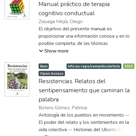
su autora. Cada vez que se prevea tomar
Manual práctico de terapia
una decisión administrativa o legislativa que
cognitivo conductual
afecte directamente a dichos pueblos,
Zuluaga Mejía, Diego
éstos deben ser consultados. Sin embargo,
El objetivo del presente manual es
en la actualidad existe la percepción que la
proporcionar una información concisa y en lo
consulta previa es un permanente foco de
posible completa, de las técnicas
conflictos entre las instituciones del Estado,
terapéuticas más representativas del
Show more
el sector productivo y estas colectividades,
enfoque psicoterapéutico cognitivo-
situación que ha terminado por estigmatizar
conductual. El capítulo 1 esboza una visión
Item
info:eu-repo/semantics/article
2015
a los indígenas y sus derechos.
histórica. El 2, sus presupuestos teóricos
Open Access
fundamentales. El 3, describe cada una de
Resistencias. Relatos del
las técnicas o estrategias en función de las
sentipensamiento que caminan la
siguientes categorías: autor o autores,
palabra
generación a la cual pertenece,
Botero Gómez, Patricia
fundamentación teórica, objetivo, elementos
Antología de los pueblos en movimiento --
que la conforman, procedimiento de
El poder del relato y los sentimientos en la
aplicación, formas o variantes, indicaciones
vida colectiva -- Historias del Ubuntu (un
clínicas y condiciones para maximizar su