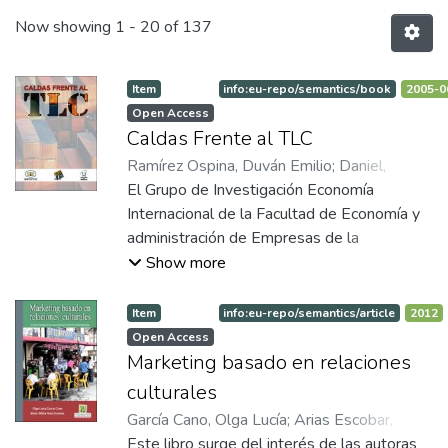
Now showing
1 - 20 of 137
Item
info:eu-repo/semantics/book
2005-0
Open Access
Caldas Frente al TLC
Ramírez Ospina, Duván Emilio
;
Daniel,
Tabares Peralta
El Grupo de Investigación Economía
;
García Peláez, Luis
Darience
Internacional de la Facultad de Economía y
administración de Empresas de la
Universidad de Manizales, en convenio con
Show more
la Secretaría de Desarrollo Económico de la
Gobernación de Caldas presentan este
Item
info:eu-repo/semantics/article
2012
trabajo, resultado de una investigación
Open Access
orientada a realizar un análisis técnico de las
Marketing basado en relaciones
efectos sobre la economía del
culturales
Departamento como resultado de la firma y
García Cano, Olga Lucía
;
Arias Escobar,
ejecución del Tratado de Libre Comercio con
María Ofelia
Este libro surge del interés de las autoras