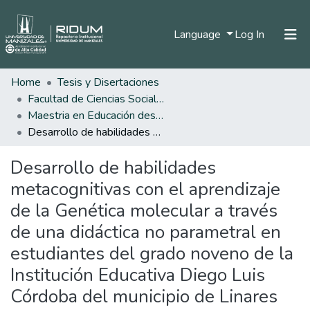
(current)
Language
Log In
Home
Tesis y Disertaciones
Home
Facultad de Ciencias Sociales y Humanas
Communities & Collections
Maestria en Educación desde la Diversidad
Desarrollo de habilidades metacognitivas con el aprendizaje de la Genética molecular a través de una didáctica no parametral en estudiantes del grado noveno de la Institución Educativa Diego Luis Córdoba del municipio de Linares departamento de Nariño
All of DSpace
Desarrollo de habilidades
Statistics
metacognitivas con el aprendizaje
de la Genética molecular a través
de una didáctica no parametral en
estudiantes del grado noveno de la
Institución Educativa Diego Luis
Córdoba del municipio de Linares