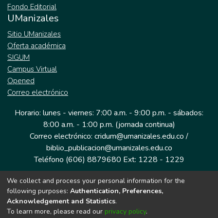
Fondo Editorial
UManizales
Sitio UManizales
Oferta académica
SIGUM
Campus Virtual
Opened
Correo electrónico
Horario: lunes - viernes: 7:00 a.m. - 9:00 p.m. - sábados:
8:00 a.m. - 1:00 p.m. (jornada continua)
Correo electrónico: cridum@umanizales.edu.co /
biblio_publicacion@umanizales.edu.co
Teléfono (606) 8879680 Ext: 1228 - 1229
We collect and process your personal information for the
Dirección: Cra 9 a # 19-03 Edificio histórico, piso 1
following purposes:
Authentication, Preferences,
Manizales, Caldas
Acknowledgement and Statistics
.
Colombia.
To learn more, please read our
privacy policy
.