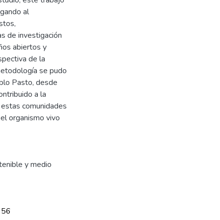
egando al
stos,
s de investigación
ños abiertos y
pectiva de la
 metodología se pudo
eblo Pasto, desde
ntribuido a la
ra estas comunidades
o el organismo vivo
tenible y medio
356