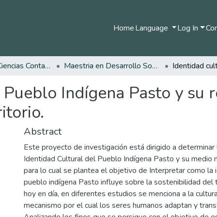
Home
Language
Log In
Com
Facultad de Ciencias Contables Económicas y Administrativas
Maestria en Desarrollo Sostenible y Medio Ambiente
l Pueblo Indígena Pasto y su r
itorio.
Abstract
Este proyecto de investigación está dirigido a determinar 
Identidad Cultural del Pueblo Indígena Pasto y su medio n
para lo cual se plantea el objetivo de Interpretar como la 
pueblo indígena Pasto influye sobre la sostenibilidad del t
hoy en día, en diferentes estudios se menciona a la cultura
mecanismo por el cual los seres humanos adaptan y transf
Analizando los fines que se persigue con el objetivo de e