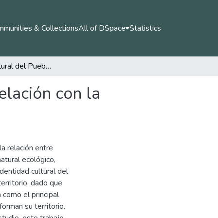
munities & Collections
All of DSpace
Statistics
Identidad cultural del Pueblo Indígena Pasto y su relación con la sostenibilidad del territorio.
elación con la
la relación entre
atural ecológico,
identidad cultural del
erritorio, dado que
 como el principal
orman su territorio.
studio, este trabajo