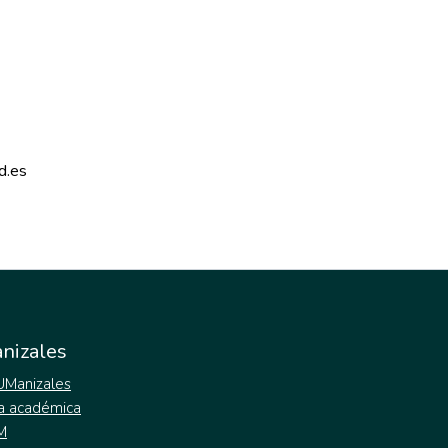
d.es 
nizales
 UManizales
a académica
M