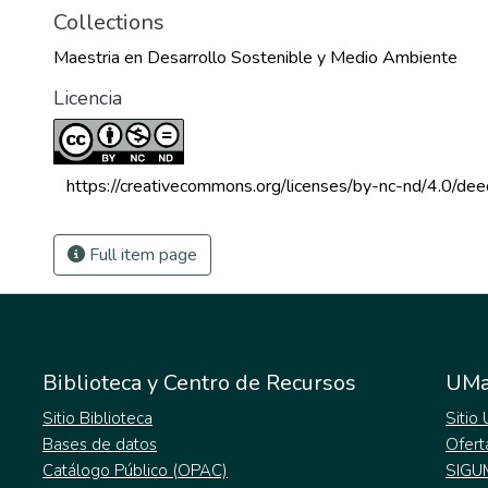
Collections
Maestria en Desarrollo Sostenible y Medio Ambiente
Licencia
 https://creativecommons.org/licenses/by-nc-nd/4.0/dee
Full item page
Biblioteca y Centro de Recursos
UMa
Sitio Biblioteca
Sitio
Bases de datos
Ofert
Catálogo Público (OPAC)
SIGU