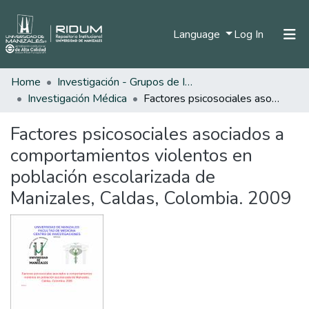
(current)
Language
Log In
Home
Investigación - Grupos de Investigación
Home
Investigación Médica
Factores psicosociales asociados a comportamientos violentos en población escolarizada de Manizales, Caldas, Colombia. 2009
Communities & Collections
Factores psicosociales asociados a
All of DSpace
comportamientos violentos en
Statistics
población escolarizada de
Manizales, Caldas, Colombia. 2009