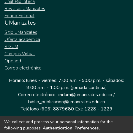
Chat Biblioteca
Revistas UManizales
Fondo Editorial
UManizales
Sitio UManizales
Oferta académica
SIGUM
Campus Virtual
Opened
Correo electrónico
Horario: lunes - viernes: 7:00 a.m. - 9:00 p.m. - sábados:
8:00 a.m. - 1:00 p.m. (jornada continua)
Correo electrónico: cridum@umanizales.edu.co /
biblio_publicacion@umanizales.edu.co
Teléfono (606) 8879680 Ext: 1228 - 1229
We collect and process your personal information for the
Dirección: Cra 9 a # 19-03 Edificio histórico, piso 1
following purposes:
Authentication, Preferences,
Manizales, Caldas