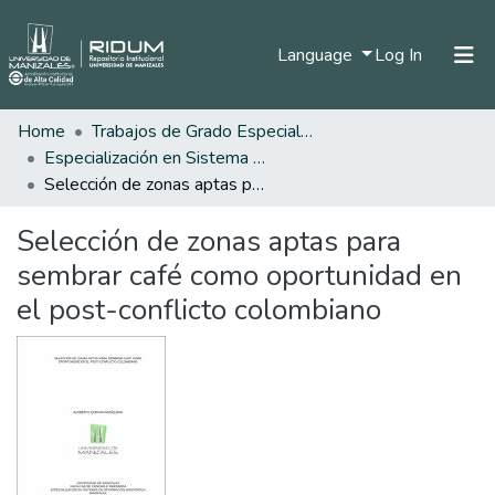
(current)
Language
Log In
Home
Trabajos de Grado Especializaciones
Home
Especialización en Sistema de Información Geográfica
Communities & Collections
Selección de zonas aptas para sembrar café como oportunidad en el post-conflicto colombiano
All of DSpace
Selección de zonas aptas para
Statistics
sembrar café como oportunidad en
el post-conflicto colombiano