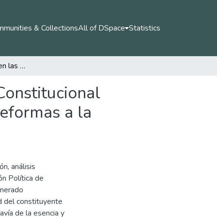
munities & Collections
All of DSpace
Statistics
Principios fundantes en las sentencias de la Corte Constitucional Colombiana sobre el control constitucional de las reformas a la Constitución Política de 1991
Constitucional
reformas a la
ón, análisis
ón Política de
enerado
d del constituyente
avía de la esencia y