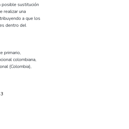
a posible sustitución
e realizar una
ntribuyendo a que los
es dentro del
e primario
,
cional colombiana
,
ional (Colombia)
,
43