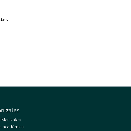
d.es 
nizales
 UManizales
a académica