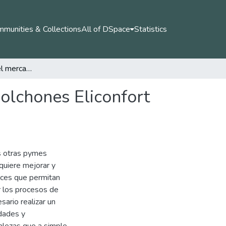
munities & Collections
All of DSpace
Statistics
Competitividad en el mercadeo de la empresa de Colchones Eliconfort en Palmira.
olchones Eliconfort
s otras pymes
quiere mejorar y
aces que permitan
r los procesos de
sario realizar un
idades y
alezas que a simple