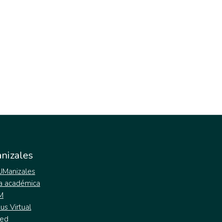
nizales
 UManizales
a académica
M
s Virtual
ed