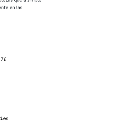
ente en las
976
d.es 