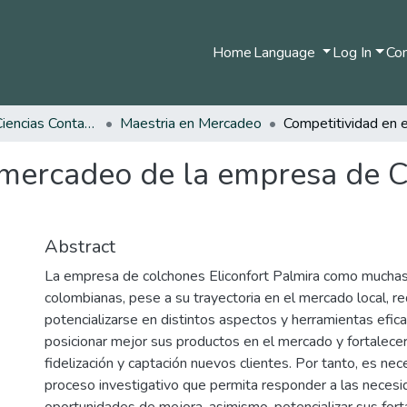
Home
Language
Log In
Com
Facultad de Ciencias Contables Económicas y Administrativas
Maestria en Mercadeo
 mercadeo de la empresa de C
Abstract
La empresa de colchones Eliconfort Palmira como mucha
colombianas, pese a su trayectoria en el mercado local, re
potencializarse en distintos aspectos y herramientas efic
posicionar mejor sus productos en el mercado y fortalece
fidelización y captación nuevos clientes. Por tanto, es nece
proceso investigativo que permita responder a las neces
oportunidades de mejora, asimismo, potencializar sus fort