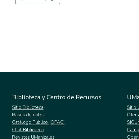
Biblioteca y Centro de Recursos
UMa
Sitio Biblioteca
Sitio
Bases de datos
Ofert
Catálogo Público (OPAC)
SIGU
Chat Biblioteca
Campu
Revistas UManizales
Open