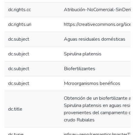
dc.rights.cc
Atribución-NoComercial-SinDeriv
dc.rights.uri
https://creativecommons.org/lice
dc.subject
Aguas residuales domésticas
dc.subject
Spirulina platensis
dc.subject
Biofertilizantes
dc.subject
Mcroorganismos benéficos
Obtención de un biofertilizante a pa
Spirulina platensis en aguas resi
dc.title
provenientes del campamento de 
crudo Rubiales
dc.type
info:eu-repo/semantics/masterThe