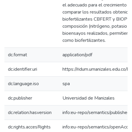
el adecuado para el crecimiento de 
comparar los resultados obtenidos
biofertilizantes CBFERT y BIOPL
composición (nitrógeno, potasio y
bioensayos realizados, permitien
como biofertilizantes.
dc.format
application/pdf
dc.identifier.uri
https://ridum.umanizales.edu.co
dc.language.iso
spa
dc.publisher
Universidad de Manizales
dc.relation.hasversion
info:eu-repo/semantics/published
dc.rights.accesRights
info:eu-repo/semantics/openAcce