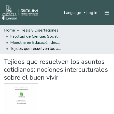
(current)
Language
Log In
Home
Tesis y Disertaciones
Home
Facultad de Ciencias Sociales y Humanas
Communities & Collections
Maestria en Educación desde la Diversidad
Tejidos que resuelven los asuntos cotidianos: nociones interculturales sobre el buen vivir
All of DSpace
Tejidos que resuelven los asuntos
Statistics
cotidianos: nociones interculturales
sobre el buen vivir