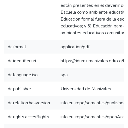
están presentes en el devenir de la
Escuela como ambiente educativo 
Educación formal fuera de la escu
educativos; y 3) Educación para e
ambientes educativos comunitario
dc.format
application/pdf
dc.identifier.uri
https://ridum.umanizales.edu.co
dc.language.iso
spa
dc.publisher
Universidad de Manizales
dc.relation.hasversion
info:eu-repo/semantics/published
dc.rights.accesRights
info:eu-repo/semantics/openAcce