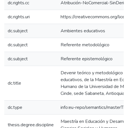
dc.rights.cc
Atribución-NoComercial-SinDeriv
dc.rights.uri
https://creativecommons.org/lice
dc.subject
Ambientes educativos
dc.subject
Referente metodológico
dc.subject
Referente epistemológico
Devenir teórico y metodológico de
educativos, de la Maestría en Edu
dc.title
Humano de la Universidad de Man
Cinde, sede Sabaneta, Antioquia.
dc.type
info:eu-repo/semantics/masterThe
Maestría en Educación y Desarrol
thesis.degree.discipline