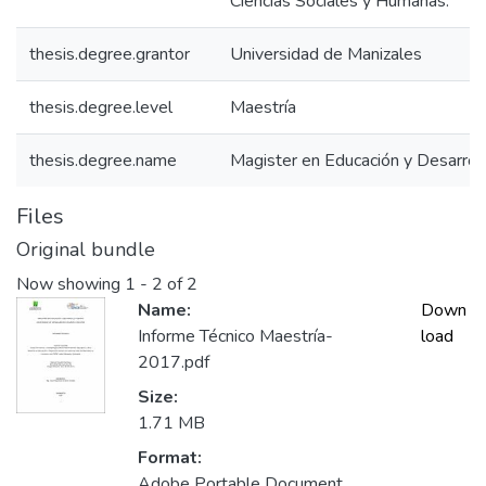
Ciencias Sociales y Humanas.
thesis.degree.grantor
Universidad de Manizales
thesis.degree.level
Maestría
thesis.degree.name
Magister en Educación y Desarro
Files
Original bundle
Now showing
1 - 2 of 2
Name:
Down
Informe Técnico Maestría-
load
2017.pdf
Size:
1.71 MB
Format:
Adobe Portable Document