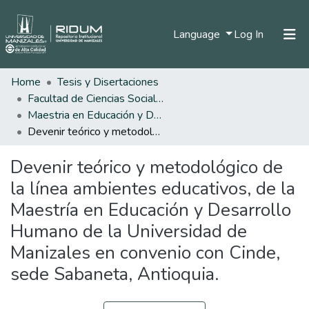
(current)
Language
Log In
Home
Tesis y Disertaciones
Home
Facultad de Ciencias Sociales y Humanas
Communities & Collections
Maestria en Educación y Desarrollo Humano
Devenir teórico y metodológico de la línea ambientes educativos, de la Maestría en Educación y Desarrollo Humano de la Universidad de Manizales en convenio con Cinde, sede Sabaneta, Antioquia.
All of DSpace
Devenir teórico y metodológico de
Statistics
la línea ambientes educativos, de la
Maestría en Educación y Desarrollo
Humano de la Universidad de
Manizales en convenio con Cinde,
sede Sabaneta, Antioquia.