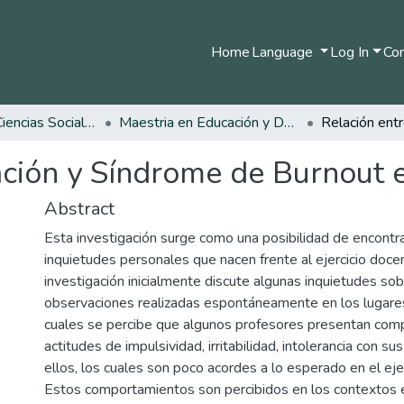
Home
Language
Log In
Com
Facultad de Ciencias Sociales y Humanas
Maestria en Educación y Desarrollo Humano
ación y Síndrome de Burnout 
Abstract
Esta investigación surge como una posibilidad de encontra
inquietudes personales que nacen frente al ejercicio doce
investigación inicialmente discute algunas inquietudes sob
observaciones realizadas espontáneamente en los lugares
cuales se percibe que algunos profesores presentan com
actitudes de impulsividad, irritabilidad, intolerancia con s
ellos, los cuales son poco acordes a lo esperado en el ejer
Estos comportamientos son percibidos en los contextos 