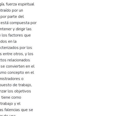
, fuerza espiritual
traído por un
 por parte del
ón está compuesta por
tener y dirigir las
e los factores que
ados en la
acterizados por los
 entre otros, y los
ctos relacionados
 se convierten en el
ismo concepto en el
inistradores o
puesto de trabajo,
nzar los objetivos
n tiene como
 trabajo y el
s falencias que se
or de una