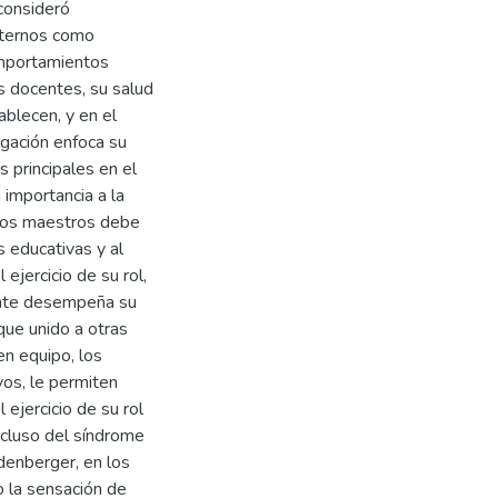
 consideró
internos como
omportamientos
s docentes, su salud
ablecen, y en el
gación enfoca su
 principales en el
importancia a la
 los maestros debe
s educativas y al
ejercicio de su rol,
cente desempeña su
que unido a otras
en equipo, los
vos, le permiten
 ejercicio de su rol
ncluso del síndrome
denberger, en los
 la sensación de