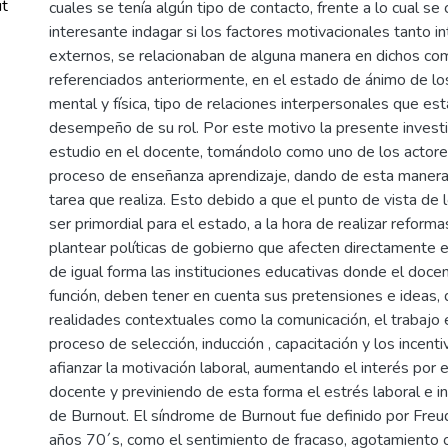
ut
cuales se tenía algún tipo de contacto, frente a lo cual se
interesante indagar si los factores motivacionales tanto 
externos, se relacionaban de alguna manera en dichos c
referenciados anteriormente, en el estado de ánimo de lo
mental y física, tipo de relaciones interpersonales que est
desempeño de su rol. Por este motivo la presente investi
estudio en el docente, tomándolo como uno de los actores
proceso de enseñanza aprendizaje, dando de esta manera 
tarea que realiza. Esto debido a que el punto de vista de
ser primordial para el estado, a la hora de realizar reforma
plantear políticas de gobierno que afecten directamente el 
de igual forma las instituciones educativas donde el do
función, deben tener en cuenta sus pretensiones e ideas, 
realidades contextuales como la comunicación, el trabajo 
proceso de selección, inducción , capacitación y los incenti
afianzar la motivación laboral, aumentando el interés por el
docente y previniendo de esta forma el estrés laboral e i
de Burnout. El síndrome de Burnout fue definido por Freu
años 70´s, como el sentimiento de fracaso, agotamiento o