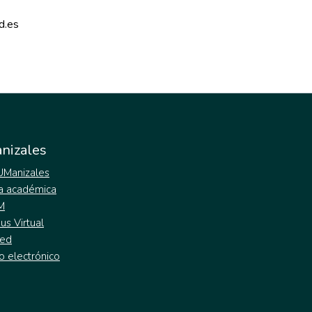
d.es 
nizales
 UManizales
a académica
M
s Virtual
ed
o electrónico