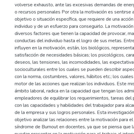
volverse exhausto, ante las excesivas demandas de energía
o recursos personales Por otra la motivación es sentirse a
objetivo o situación específica, que requiere de una acción
individuo y de un esfuerzo para conseguirlo. La motivaci
diversos factores que tienen la capacidad de provocar, man
conductas del individuo hasta el logro de sus metas. Entr
influyen en la motivación, están, los biológicos, represent
satisfacción de necesidades básicas; los psicológicos, car
deseos, las tensiones, las incomodidades, las expectativas
socioculturales entre los cuales se pueden describir aspe
con la norma, costumbres, valores, hábitos etc.; los cuales
motor de las acciones que realizan los individuos. Este m
ámbito laboral, radica en la capacidad que tengan los adm
empleadores de equilibrar los requerimientos, tareas del 
con las capacidades y habilidades del trabajador para alca
de la empresa y sus logros personales. Esta investigació
objetivo analizar las relaciones entre la motivación para el
síndrome de Burnout en docentes, ya que se piensa que la
puedan presentar en la motivación para el trabajo al interi