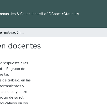
munities & Collections
All of DSpace
Statistics
Relación entre motivación y Síndrome de Burnout en docentes
en docentes
r respuesta a las
nte. El grupo de
re las
 de trabajo, en las
portamientos y
us alumnos y entre
cicio de su rol.
educativos en los