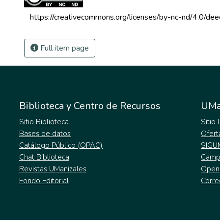
 https://creativecommons.org/licenses/by-nc-nd/4.0/dee
Full item page
Biblioteca y Centro de Recursos
UMa
Sitio Biblioteca
Sitio
Bases de datos
Ofert
Catálogo Público (OPAC)
SIGU
Chat Biblioteca
Campu
Revistas UManizales
Open
Fondo Editorial
Corre