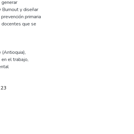
, generar
 Burnout y diseñar
 prevención primaria
s docentes que se
 (Antioquia)
,
 en el trabajo
,
ntal
223