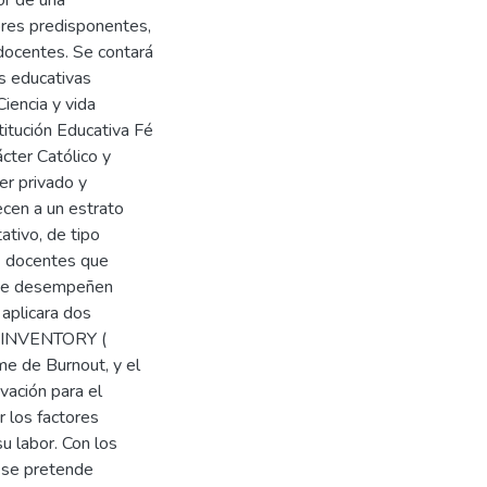
tores predisponentes,
 docentes. Se contará
es educativas
Ciencia y vida
stitución Educativa Fé
cter Católico y
er privado y
cen a un estrato
ativo, de tipo
9 docentes que
e se desempeñen
 aplicara dos
T INVENTORY (
ome de Burnout, y el
vación para el
r los factores
u labor. Con los
, se pretende