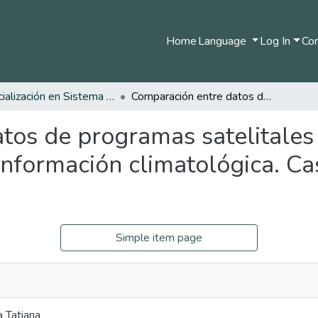
Home
Language
Log In
Com
Especialización en Sistema de Información Geográfica
Comparación entre datos de programas satelitales CHIRPS, ERA 5 y del IDEAM para generar información climatológica. Caso de estudio Boyacá y Casanare
tos de programas satelitales
nformación climatológica. Ca
Simple item page
a Tatiana