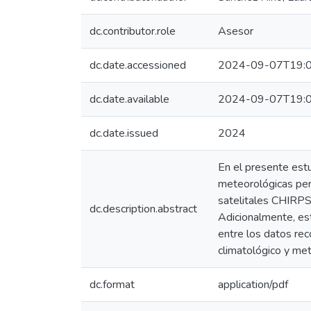
dc.contributor.role
Asesor
dc.date.accessioned
2024-09-07T19:0
dc.date.available
2024-09-07T19:0
dc.date.issued
2024
En el presente estu
meteorológicas pe
satelitales CHIRPS 
dc.description.abstract
Adicionalmente, es
entre los datos rec
climatológico y met
dc.format
application/pdf