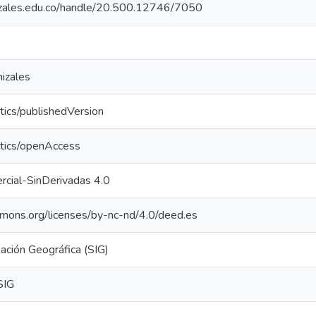
nizales.edu.co/handle/20.500.12746/7050
izales
tics/publishedVersion
ntics/openAccess
cial-SinDerivadas 4.0
mmons.org/licenses/by-nc-nd/4.0/deed.es
ación Geográfica (SIG)
SIG