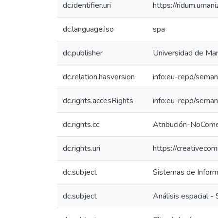
dc.identifier.uri
https://ridum.uma
dc.language.iso
spa
dc.publisher
Universidad de Man
dc.relation.hasversion
info:eu-repo/seman
dc.rights.accesRights
info:eu-repo/sema
dc.rights.cc
Atribución-NoComer
dc.rights.uri
https://creativeco
dc.subject
Sistemas de Inform
dc.subject
Análisis espacial - 