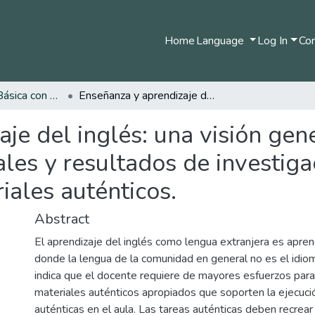
Home
Language
Log In
Com
Licenciatura en Básica con Énfasis en Inglés
Enseñanza y aprendizaje del inglés: una visión general de algunos principios fundamentales y resultados de investigaciones relacionados con las tareas y materiales auténticos.
je del inglés: una visión gen
les y resultados de investiga
iales auténticos.
Abstract
El aprendizaje del inglés como lengua extranjera es apre
donde la lengua de la comunidad en general no es el idiom
indica que el docente requiere de mayores esfuerzos para
materiales auténticos apropiados que soporten la ejecuci
auténticas en el aula. Las tareas auténticas deben recrear