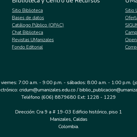
Biblioteca y Centro de Recursos
UMa
Sitio Biblioteca
Sitio
Bases de datos
Ofert
Catálogo Público (OPAC)
SIGU
Chat Biblioteca
Campu
Revistas UManizales
Open
Fondo Editorial
Corre
 viernes: 7:00 a.m. - 9:00 p.m. - sábados: 8:00 a.m. - 1:00 p.m. (
ectrónico: cridum@umanizales.edu.co / biblio_publicacion@umaniza
Teléfono (606) 8879680 Ext: 1228 - 1229
Dirección: Cra 9 a # 19-03 Edificio histórico, piso 1
Manizales, Caldas
Colombia.