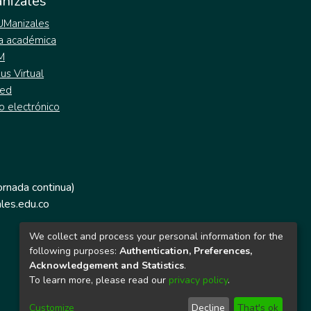
nizales
 UManizales
a académica
M
s Virtual
ed
o electrónico
jornada continua)
les.edu.co
We collect and process your personal information for the
following purposes:
Authentication, Preferences,
Acknowledgement and Statistics
.
To learn more, please read our
privacy policy
.
Customize
Decline
That's ok