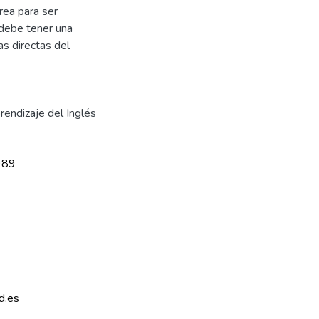
rea para ser
e debe tener una
as directas del
rendizaje del Inglés
989
d.es 