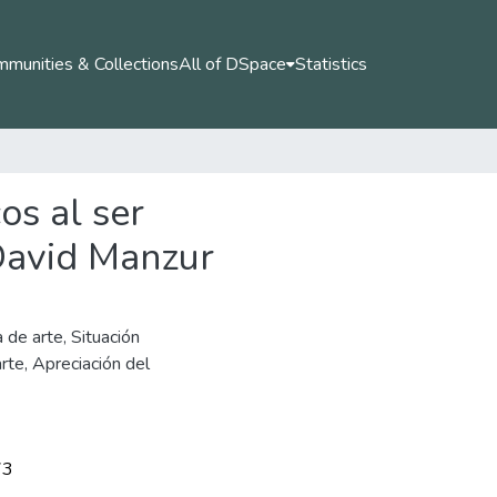
munities & Collections
All of DSpace
Statistics
os al ser
 David Manzur
 de arte
,
Situación
arte
,
Apreciación del
73