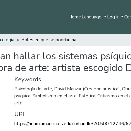
Home
Language
Log In
Com
cología
Roles en que se podrían hallar los sistemas psíquicos al ser observadores de la obra de arte: artista escogido David Manzur
an hallar los sistemas psíquic
ra de arte: artista escogido
Keywords
Psicología del arte
,
David Manzur (Creación artística)
,
Obra
psíquica
,
Simbolismo en el arte
,
Estética
,
Criticismo en el 
arte
URI
https://ridum.umanizales.edu.co/handle/20.500.12746/6