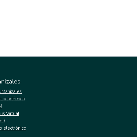
nizales
 UManizales
a académica
M
s Virtual
ed
o electrónico