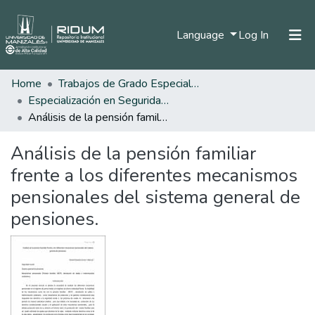
(current)
Language
Log In
Home
Trabajos de Grado Especializaciones
Home
Especialización en Seguridad Social
Communities & Collections
Análisis de la pensión familiar frente a los diferentes mecanismos pensionales del sistema general de pensiones.
All of DSpace
Análisis de la pensión familiar
Statistics
frente a los diferentes mecanismos
pensionales del sistema general de
pensiones.