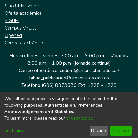
Sitio UManizales
Oferta académica
SIGUM
Campus Virtual
Opened
Correo electrónico
Horario: lunes - viernes: 7:00 a.m. - 9:00 p.m. - sábados:
8:00 a.m. - 1:00 p.m. (jornada continua)
Correo electrónico: cridum@umanizales.edu.co /
biblio_publicacion@umanizales.edu.co
Teléfono (606) 8879680 Ext: 1228 - 1229
We collect and process your personal information for the
Dirección: Cra 9 a # 19-03 Edificio histórico, piso 1
following purposes:
Authentication, Preferences,
Manizales, Caldas
Acknowledgement and Statistics
.
Colombia.
To learn more, please read our
privacy policy
.
Customize
Decline
That's ok
Tecnología DSpace implementada por