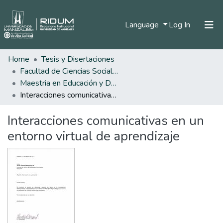
(current)
Language
Log In
Home
Tesis y Disertaciones
Home
Facultad de Ciencias Sociales y Humanas
Communities & Collections
Maestria en Educación y Desarrollo Humano
Interacciones comunicativas en un entorno virtual de aprendizaje
All of DSpace
Interacciones comunicativas en un
Statistics
entorno virtual de aprendizaje