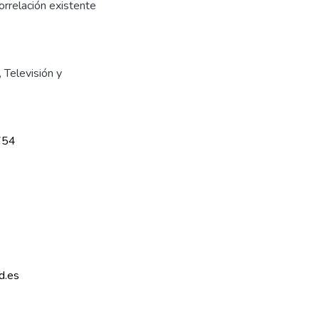
orrelación existente
,
Televisión y
754
d.es 