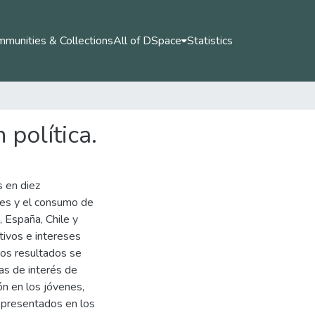
munities & Collections
All of DSpace
Statistics
 política.
s en diez
enes y el consumo de
 España, Chile y
tivos e intereses
hos resultados se
ías de interés de
ión en los jóvenes,
representados en los