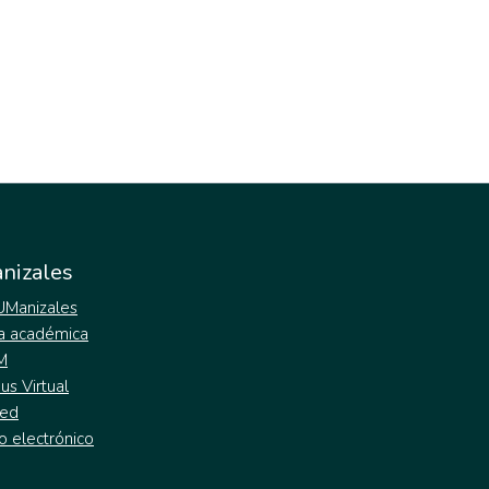
nizales
 UManizales
a académica
M
s Virtual
ed
o electrónico