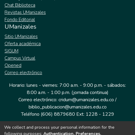
Chat Biblioteca
Revistas UManizales
Fondo Editorial
UManizales
Sitio UManizales
Oferta académica
SIGUM
Campus Virtual
Opened
Correo electrónico
Horario: lunes - viernes: 7:00 a.m. - 9:00 p.m. - sábados:
8:00 a.m. - 1:00 p.m. (jornada continua)
Correo electrónico: cridum@umanizales.edu.co /
biblio_publicacion@umanizales.edu.co
Teléfono (606) 8879680 Ext: 1228 - 1229
We collect and process your personal information for the
Dirección: Cra 9 a # 19-03 Edificio histórico, piso 1
following purposes:
Authentication, Preferences,