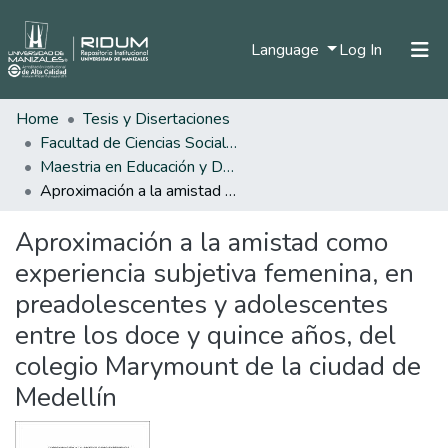
(current)
Language
Log In
Home
Tesis y Disertaciones
Home
Facultad de Ciencias Sociales y Humanas
Communities & Collections
Maestria en Educación y Desarrollo Humano
Aproximación a la amistad como experiencia subjetiva femenina, en preadolescentes y adolescentes entre los doce y quince años, del colegio Marymount de la ciudad de Medellín
All of DSpace
Aproximación a la amistad como
Statistics
experiencia subjetiva femenina, en
preadolescentes y adolescentes
entre los doce y quince años, del
colegio Marymount de la ciudad de
Medellín