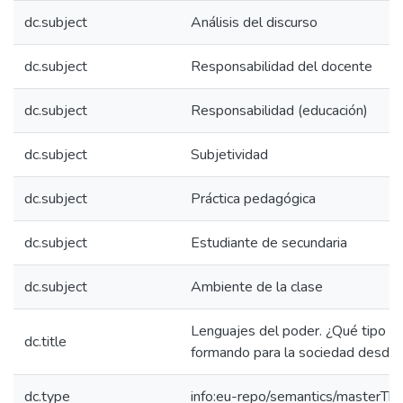
dc.subject
Análisis del discurso
dc.subject
Responsabilidad del docente
dc.subject
Responsabilidad (educación)
dc.subject
Subjetividad
dc.subject
Práctica pedagógica
dc.subject
Estudiante de secundaria
dc.subject
Ambiente de la clase
Lenguajes del poder. ¿Qué tipo de
dc.title
formando para la sociedad desde e
dc.type
info:eu-repo/semantics/masterThe