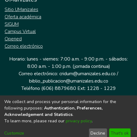
Sitio UManizales
Oferta académica
SIGUM
Campus Virtual
Opened
Correo electrónico
Horario: lunes - viernes: 7:00 a.m. - 9:00 p.m. - sábados:
8:00 a.m. - 1:00 p.m. (jornada continua)
Correo electrónico: cridum@umanizales.edu.co /
biblio_publicacion@umanizales.edu.co
Teléfono (606) 8879680 Ext: 1228 - 1229
We collect and process your personal information for the
Dirección: Cra 9 a # 19-03 Edificio histórico, piso 1
following purposes:
Authentication, Preferences,
Manizales, Caldas
Acknowledgement and Statistics
.
Colombia.
To learn more, please read our
privacy policy
.
Customize
Decline
That's ok
Tecnología DSpace implementada por