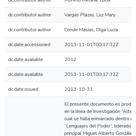
dc.contributor.author
Moreno Medina, Lucía
dc.contributor.author
Vargas Plazas, Luz Mary
dc.contributor.author
Conde Masías, Olga Lucía
dc.date.accessioned
2013-11-01T00:17:32Z
dc.date.available
2012
dc.date.available
2013-11-01T00:17:32Z
dc.date.issued
2013-10-31
El presente documento es produc
en la línea de investigación “Alter
cual se halla enmarcado dentro d
“Lenguajes del Poder”, liderado po
principal Miguel Alberto González 