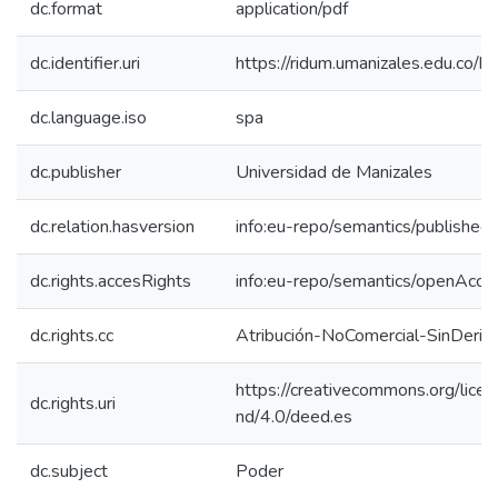
dc.format
application/pdf
dc.identifier.uri
https://ridum.umanizales.edu.co
dc.language.iso
spa
dc.publisher
Universidad de Manizales
dc.relation.hasversion
info:eu-repo/semantics/published
dc.rights.accesRights
info:eu-repo/semantics/openAcce
dc.rights.cc
Atribución-NoComercial-SinDeriv
https://creativecommons.org/lice
dc.rights.uri
nd/4.0/deed.es
dc.subject
Poder