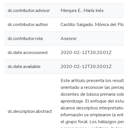
dc.contributor.advisor
Menjura E., María Inés
dc.contributor.author
Castillo Salgado, Mónica del Pilar
dc.contributor.role
Asesror
dc.date.accessioned
2020-02-12T20:20:01Z
dc.date.available
2020-02-12T20:20:01Z
Este artículo presenta los resulta
orientado a reconocer las percepci
docentes de básica primaria sobre 
aprendizaje. El enfoque del estudi
alcance descriptivo interpretativo.
dc.description.abstract
información se emplearon la entre
el grupo focal. Los hallazgos perm