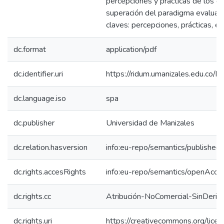
percepciones y prácticas de los d
superación del paradigma evaluativ
claves: percepciones, prácticas, ev
dc.format
application/pdf
dc.identifier.uri
https://ridum.umanizales.edu.co
dc.language.iso
spa
dc.publisher
Universidad de Manizales
dc.relation.hasversion
info:eu-repo/semantics/published
dc.rights.accesRights
info:eu-repo/semantics/openAcce
dc.rights.cc
Atribución-NoComercial-SinDeriv
dc.rights.uri
https://creativecommons.org/lice