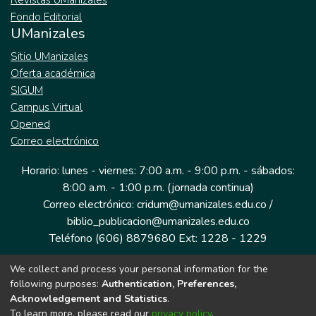
Revistas UManizales
Fondo Editorial
UManizales
Sitio UManizales
Oferta académica
SIGUM
Campus Virtual
Opened
Correo electrónico
Horario: lunes - viernes: 7:00 a.m. - 9:00 p.m. - sábados:
8:00 a.m. - 1:00 p.m. (jornada continua)
Correo electrónico: cridum@umanizales.edu.co /
biblio_publicacion@umanizales.edu.co
Teléfono (606) 8879680 Ext: 1228 - 1229
We collect and process your personal information for the
Dirección: Cra 9 a # 19-03 Edificio histórico, piso 1
following purposes:
Authentication, Preferences,
Manizales, Caldas
Acknowledgement and Statistics
.
Colombia.
To learn more, please read our
privacy policy
.