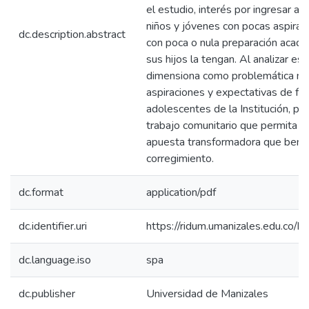
el estudio, interés por ingresar al
niños y jóvenes con pocas aspiraci
dc.description.abstract
con poca o nula preparación acadé
sus hijos la tengan. Al analizar es
dimensiona como problemática má
aspiraciones y expectativas de futu
adolescentes de la Institución, par
trabajo comunitario que permita fo
apuesta transformadora que benef
corregimiento.
dc.format
application/pdf
dc.identifier.uri
https://ridum.umanizales.edu.co
dc.language.iso
spa
dc.publisher
Universidad de Manizales