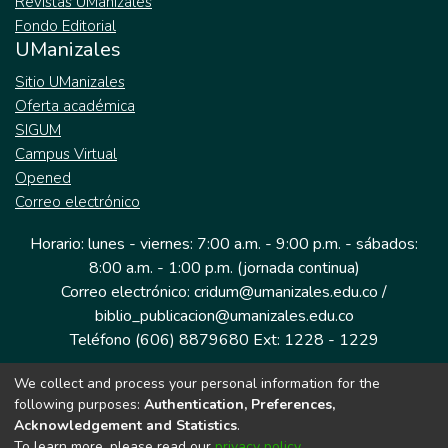
Revistas UManizales
Fondo Editorial
UManizales
Sitio UManizales
Oferta académica
SIGUM
Campus Virtual
Opened
Correo electrónico
Horario: lunes - viernes: 7:00 a.m. - 9:00 p.m. - sábados:
8:00 a.m. - 1:00 p.m. (jornada continua)
Correo electrónico: cridum@umanizales.edu.co /
biblio_publicacion@umanizales.edu.co
Teléfono (606) 8879680 Ext: 1228 - 1229
We collect and process your personal information for the
Dirección: Cra 9 a # 19-03 Edificio histórico, piso 1
following purposes:
Authentication, Preferences,
Manizales, Caldas
Acknowledgement and Statistics
.
Colombia.
To learn more, please read our
privacy policy
.