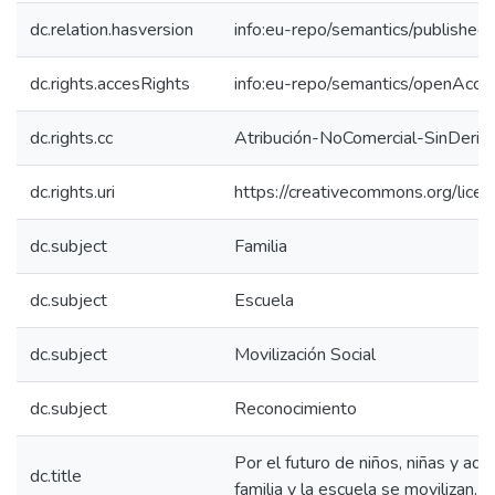
dc.relation.hasversion
info:eu-repo/semantics/published
dc.rights.accesRights
info:eu-repo/semantics/openAcce
dc.rights.cc
Atribución-NoComercial-SinDeriv
dc.rights.uri
https://creativecommons.org/lice
dc.subject
Familia
dc.subject
Escuela
dc.subject
Movilización Social
dc.subject
Reconocimiento
Por el futuro de niños, niñas y ado
dc.title
familia y la escuela se movilizan.