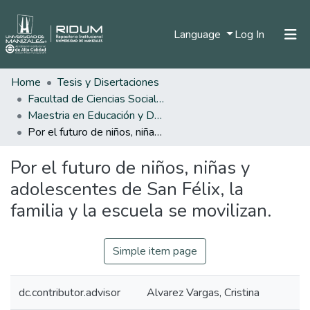
(current)
Language
Log In
Home
Tesis y Disertaciones
Home
Facultad de Ciencias Sociales y Humanas
Communities & Collections
Maestria en Educación y Desarrollo Humano
Por el futuro de niños, niñas y adolescentes de San Félix, la familia y la escuela se movilizan.
All of DSpace
Por el futuro de niños, niñas y
Statistics
adolescentes de San Félix, la
familia y la escuela se movilizan.
Simple item page
dc.contributor.advisor
Alvarez Vargas, Cristina