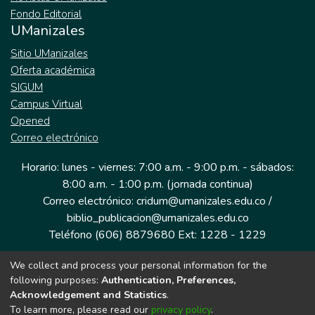
Fondo Editorial
UManizales
Sitio UManizales
Oferta académica
SIGUM
Campus Virtual
Opened
Correo electrónico
Horario: lunes - viernes: 7:00 a.m. - 9:00 p.m. - sábados:
8:00 a.m. - 1:00 p.m. (jornada continua)
Correo electrónico: cridum@umanizales.edu.co /
biblio_publicacion@umanizales.edu.co
Teléfono (606) 8879680 Ext: 1228 - 1229
We collect and process your personal information for the
Dirección: Cra 9 a # 19-03 Edificio histórico, piso 1
following purposes:
Authentication, Preferences,
Manizales, Caldas
Acknowledgement and Statistics
.
Colombia.
To learn more, please read our
privacy policy
.