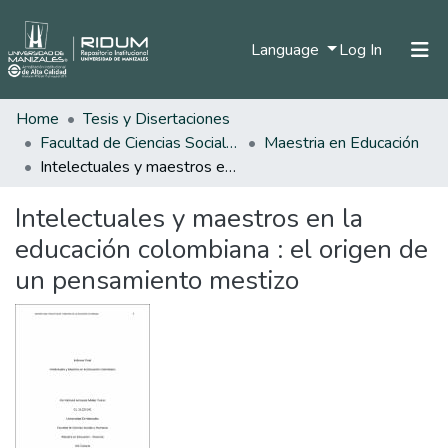
(current)
Language
Log In
Home
Tesis y Disertaciones
Home
Facultad de Ciencias Sociales y Humanas
Maestria en Educación
Communities & Collections
Intelectuales y maestros en la educación colombiana : el origen de un pensamiento mestizo
All of DSpace
Intelectuales y maestros en la
Statistics
educación colombiana : el origen de
un pensamiento mestizo