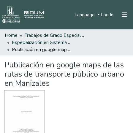
(current)
Language
Log In
Home
Trabajos de Grado Especializaciones
Home
Especialización en Sistema de Información Geográfica
Communities & Collections
Publicación en google maps de las rutas de transporte público urbano en Manizales
All of DSpace
Publicación en google maps de las
Statistics
rutas de transporte público urbano
en Manizales