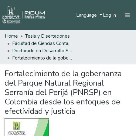
(current)
Language
Log In
Home
Tesis y Disertaciones
Home
Facultad de Ciencias Contables Económicas y Administrativas
Communities & Collections
Doctorado en Desarrollo Sostenible
Fortalecimiento de la gobernanza del Parque Natural Regional Serranía del Perijá (PNRSP) en Colombia desde los enfoques de efectividad y justicia
All of DSpace
Fortalecimiento de la gobernanza
Statistics
del Parque Natural Regional
Serranía del Perijá (PNRSP) en
Colombia desde los enfoques de
efectividad y justicia