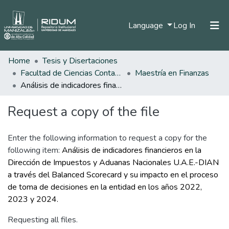
(current)
Language
Log In
Home
Tesis y Disertaciones
Home
Facultad de Ciencias Contables Económicas y Administrativas
Maestría en Finanzas
Communities & Collections
Análisis de indicadores financieros en la Dirección de Impuestos y Aduanas Nacionales U.A.E.-DIAN a través del Balanced Scorecard y su impacto en el proceso de toma de decisiones en la entidad en los años 2022, 2023 y 2024.
All of DSpace
Request a copy of the file
Statistics
Enter the following information to request a copy for the
following item:
Análisis de indicadores financieros en la
Dirección de Impuestos y Aduanas Nacionales U.A.E.-DIAN
a través del Balanced Scorecard y su impacto en el proceso
de toma de decisiones en la entidad en los años 2022,
2023 y 2024.
Requesting all files.