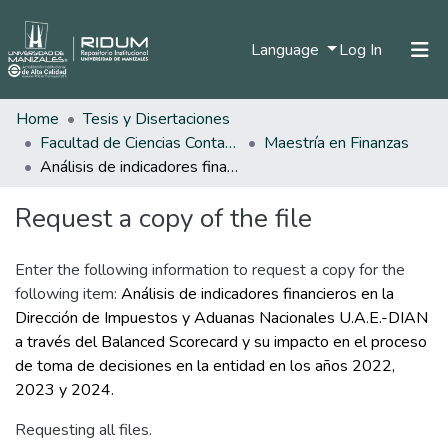
(current)
Language
Log In
Home
Tesis y Disertaciones
Home
Facultad de Ciencias Contables Económicas y Administrativas
Maestría en Finanzas
Communities & Collections
Análisis de indicadores financieros en la Dirección de Impuestos y Aduanas Nacionales U.A.E.-DIAN a través del Balanced Scorecard y su impacto en el proceso de toma de decisiones en la entidad en los años 2022, 2023 y 2024.
All of DSpace
Request a copy of the file
Statistics
Enter the following information to request a copy for the
following item:
Análisis de indicadores financieros en la
Dirección de Impuestos y Aduanas Nacionales U.A.E.-DIAN
a través del Balanced Scorecard y su impacto en el proceso
de toma de decisiones en la entidad en los años 2022,
2023 y 2024.
Requesting all files.