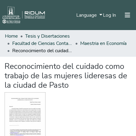
(current)
Language
Log In
Home
Tesis y Disertaciones
Home
Facultad de Ciencias Contables Económicas y Administrativas
Maestria en Economía
Communities & Collections
Reconocimiento del cuidado como trabajo de las mujeres lideresas de la ciudad de Pasto
All of DSpace
Reconocimiento del cuidado como
Statistics
trabajo de las mujeres lideresas de
la ciudad de Pasto