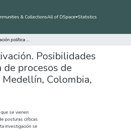
munities & Collections
All of DSpace
Statistics
De la socialización política a los procesos de subjetivación. Posibilidades y límites de las escuelas críticas en la configuración de procesos de subjetivación de jóvenes escolares. Experiencias en Medellín, Colombia, 2010-2014
tivación. Posibilidades
ón de procesos de
n Medellín, Colombia,
 que se vienen
e posturas críticas
ta investigación se