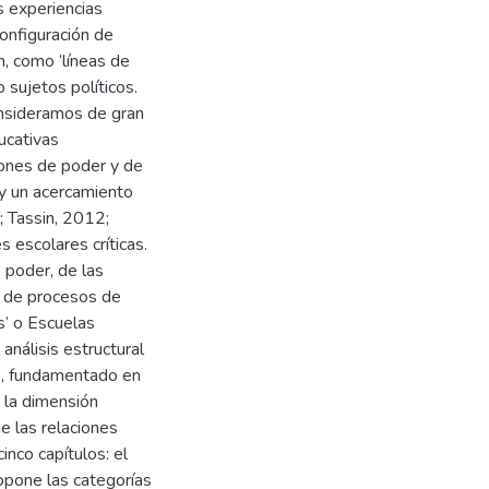
s experiencias
onfiguración de
, como ‘líneas de
 sujetos políticos.
onsideramos de gran
ucativas
aciones de poder y de
, y un acercamiento
; Tassin, 2012;
 escolares críticas.
 poder, de las
n de procesos de
as’ o Escuelas
análisis estructural
z), fundamentado en
de la dimensión
e las relaciones
inco capítulos: el
ropone las categorías