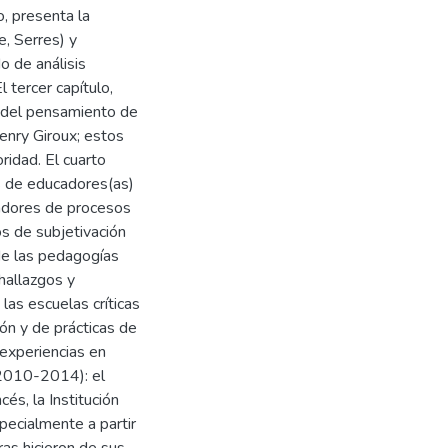
o, presenta la
, Serres) y
o de análisis
l tercer capítulo,
s del pensamiento de
enry Giroux; estos
ridad. El cuarto
as de educadores(as)
iadores de procesos
os de subjetivación
de las pedagogías
 hallazgos y
 las escuelas críticas
ón y de prácticas de
 experiencias en
(2010-2014): el
s, la Institución
pecialmente a partir
as hicieron de sus