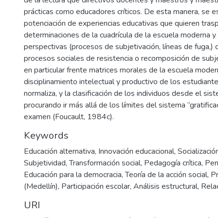
prácticas como educadores críticos. De esta manera, se esp
potenciación de experiencias educativas que quieren trasp
determinaciones de la cuadrícula de la escuela moderna y 
perspectivas (procesos de subjetivación, líneas de fuga,)
procesos sociales de resistencia o recomposición de subje
en particular frente matrices morales de la escuela mode
disciplinamiento intelectual y productivo de los estudiante
normaliza, y la clasificación de los individuos desde el sis
procurando ir más allá de los límites del sistema “gratifica
examen (Foucault, 1984c).
Keywords
Educación alternativa
,
Innovación educacional
,
Socialización
Subjetividad
,
Transformación social
,
Pedagogía crítica
,
Pen
Educación para la democracia
,
Teoría de la acción social
,
Pr
(Medellín)
,
Participación escolar
,
Análisis estructural
,
Rela
URI