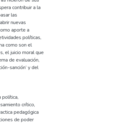
era contribuir a la
asar las
abrir nuevas
 como aporte a
tividades políticas,
rna como son el
s, el juicio moral que
tema de evaluación,
ción-sanción’ y del
 política
,
samiento crítico
,
actica pedagógica
ciones de poder