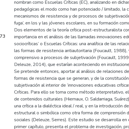
nombran como Escuelas Críticas (EC), analizando en dicha
pedagógicas el modo como han potenciado / limitado, la c
mecanismos de resistencia y de procesos de subjetivación
fuga’, en los y las jóvenes escolares, en su formación como
Dos elementos de la teoría crítica post-estructuralista c
.73
importancia en el análisis de las llamadas innovaciones ed
sociocríticas’ o Escuelas Críticas: una analítica de las rel
las formas de resistencia antiautoritaria (Foucault, 1988)
comprensivo a procesos de subjetivación (Foucault, 1999
Deleuze, 2014), que estarían aconteciendo en instituciones
Se pretende entonces, aportar al análisis de relaciones de
formas de resistencia que se generan, y de la constitució
subjetivación al interior de ‘innovaciones educativas crític
Críticas. Para ello se toma como método interpretativo, el 
de contenidos culturales (Hiernaux, O. Saldarriaga, Suáre
una crítica a la dialéctica ideal / real, y en la introducción 
estructural o simbólica como otra forma de comprensión d
sociales (Deleuze, Serres). Este estudio se desarrolla en c
primer capítulo, presenta el problema de investigación, p