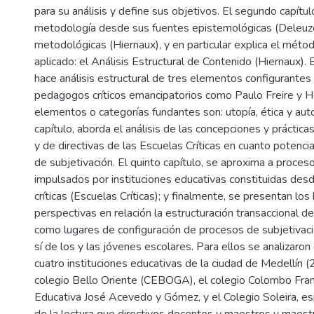
para su análisis y define sus objetivos. El segundo capítul
metodología desde sus fuentes epistemológicas (Deleuze
metodológicas (Hiernaux), y en particular explica el métod
aplicado: el Análisis Estructural de Contenido (Hiernaux). E
hace análisis estructural de tres elementos configurante
pedagogos críticos emancipatorios como Paulo Freire y H
elementos o categorías fundantes son: utopía, ética y auto
capítulo, aborda el análisis de las concepciones y práctic
y de directivas de las Escuelas Críticas en cuanto potenc
de subjetivación. El quinto capítulo, se aproxima a proces
impulsados por instituciones educativas constituidas des
críticas (Escuelas Críticas); y finalmente, se presentan los
perspectivas en relación la estructuración transaccional de
como lugares de configuración de procesos de subjetivaci
sí de los y las jóvenes escolares. Para ellos se analizaron
cuatro instituciones educativas de la ciudad de Medellín 
colegio Bello Oriente (CEBOGA), el colegio Colombo Francé
Educativa José Acevedo y Gómez, y el Colegio Soleira, es
de la lectura que directivos docentes y maestros y maestr