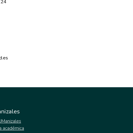
224
d.es 
nizales
 UManizales
a académica