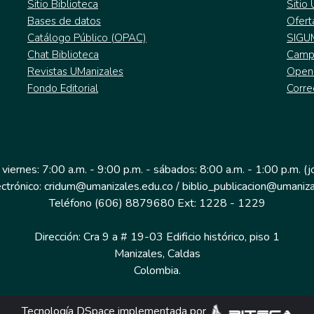
Sitio Biblioteca
Sitio
Bases de datos
Ofert
Catálogo Público (OPAC)
SIGU
Chat Biblioteca
Campu
Revistas UManizales
Open
Fondo Editorial
Corre
 viernes: 7:00 a.m. - 9:00 p.m. - sábados: 8:00 a.m. - 1:00 p.m. (
ectrónico: cridum@umanizales.edu.co / biblio_publicacion@umaniza
Teléfono (606) 8879680 Ext: 1228 - 1229
Dirección: Cra 9 a # 19-03 Edificio histórico, piso 1
Manizales, Caldas
Colombia.
Tecnología DSpace implementada por