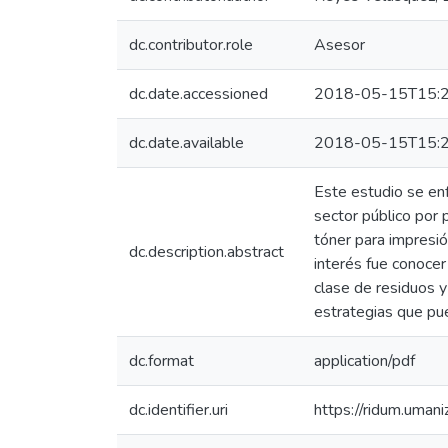
dc.contributor.role
Asesor
dc.date.accessioned
2018-05-15T15:2
dc.date.available
2018-05-15T15:2
Este estudio se en
sector público por 
tóner para impresió
dc.description.abstract
interés fue conocer
clase de residuos y
estrategias que pue
dc.format
application/pdf
dc.identifier.uri
https://ridum.uma