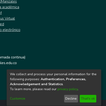
 UManizales
a académica
M
s Virtual
ed
o electrónico
jornada continua)
les.edu.co
We collect and process your personal information for the
following purposes:
Authentication, Preferences,
Acknowledgement and Statistics
.
To learn more, please read our
privacy policy
.
Customize
Decline
That's ok