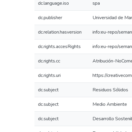
dc.language.iso
spa
dc.publisher
Universidad de Man
dc.relation.hasversion
info:eu-repo/seman
dc.rights.accesRights
info:eu-repo/sema
dc.rights.cc
Atribución-NoComer
dc.rights.uri
https://creativeco
dc.subject
Residuos Sólidos
dc.subject
Medio Ambiente
dc.subject
Desarrollo Sosteni