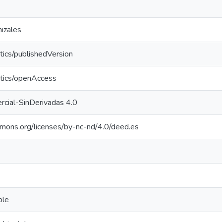
izales
tics/publishedVersion
ntics/openAccess
cial-SinDerivadas 4.0
mmons.org/licenses/by-nc-nd/4.0/deed.es
ble