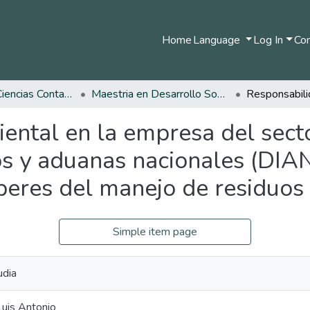
Home
Language
Log In
Com
Facultad de Ciencias Contables Económicas y Administrativas
Maestria en Desarrollo Sostenible y Medio Ambiente
ental en la empresa del secto
os y aduanas nacionales (DIA
beres del manejo de residuos 
Simple item page
udia
uis Antonio