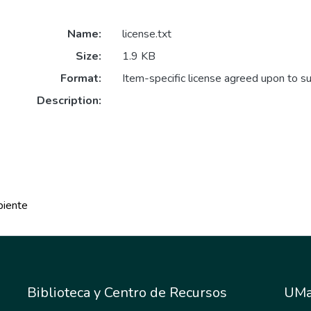
Name:
license.txt
Size:
1.9 KB
Format:
Item-specific license agreed upon to s
Description:
biente
Biblioteca y Centro de Recursos
UMa