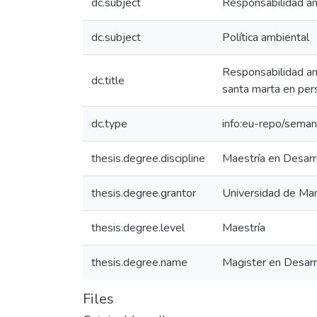
dc.subject
Responsabilidad a
dc.subject
Política ambiental
Responsabilidad am
dc.title
santa marta en per
dc.type
info:eu-repo/seman
thesis.degree.discipline
Maestría en Desarr
thesis.degree.grantor
Universidad de Man
thesis.degree.level
Maestría
thesis.degree.name
Magister en Desarr
Files