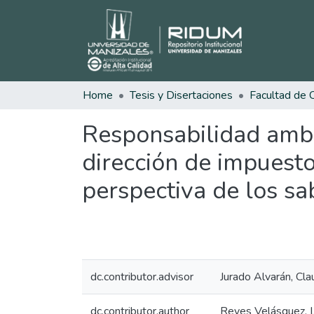
Home
Tesis y Disertaciones
Responsabilidad ambi
dirección de impuest
perspectiva de los sa
dc.contributor.advisor
Jurado Alvarán, Cla
dc.contributor.author
Reyes Velásquez, L