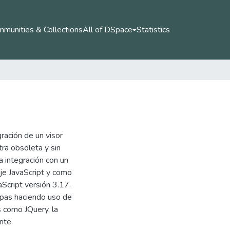
munities & Collections
All of DSpace
Statistics
ración de un visor
tra obsoleta y sin
 integración con un
aje JavaScript y como
aScript versión 3.17.
apas haciendo uso de
s como JQuery, la
nte.