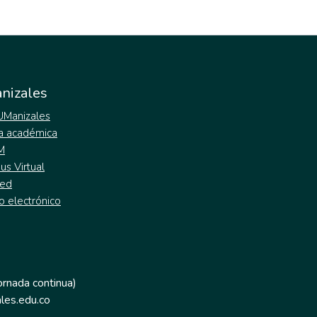
nizales
 UManizales
a académica
M
s Virtual
ed
o electrónico
jornada continua)
les.edu.co