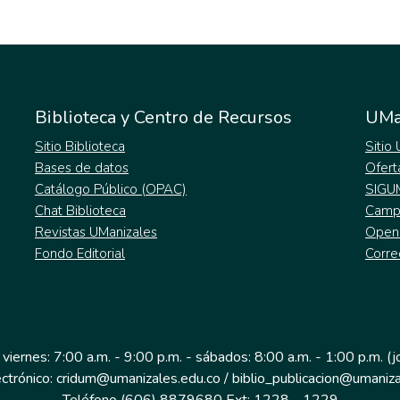
Biblioteca y Centro de Recursos
UMa
Sitio Biblioteca
Sitio
Bases de datos
Ofert
Catálogo Público (OPAC)
SIGU
Chat Biblioteca
Campu
Revistas UManizales
Open
Fondo Editorial
Corre
 viernes: 7:00 a.m. - 9:00 p.m. - sábados: 8:00 a.m. - 1:00 p.m. (
ectrónico: cridum@umanizales.edu.co / biblio_publicacion@umaniza
Teléfono (606) 8879680 Ext: 1228 - 1229