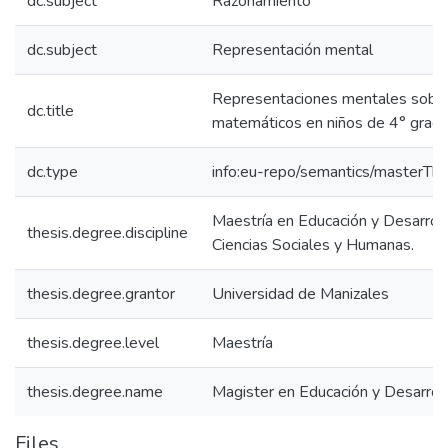
dc.subject
Razonamiento
dc.subject
Representación mental
Representaciones mentales sobre
dc.title
matemáticos en niños de 4° grado
dc.type
info:eu-repo/semantics/masterThe
Maestría en Educación y Desarrol
thesis.degree.discipline
Ciencias Sociales y Humanas.
thesis.degree.grantor
Universidad de Manizales
thesis.degree.level
Maestría
thesis.degree.name
Magister en Educación y Desarro
Files