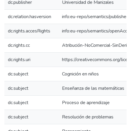
dc.publisher
Universidad de Manizales
dc.relation.hasversion
info:eu-repo/semantics/published
dc.rights.accesRights
info:eu-repo/semantics/openAcce
dc.rights.cc
Atribución-NoComercial-SinDeriv
dc.rights.uri
https://creativecommons.org/lice
dc.subject
Cognición en niños
dc.subject
Enseñanza de las matemáticas
dc.subject
Proceso de aprendizaje
dc.subject
Resolución de problemas