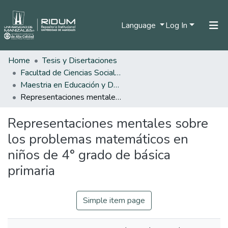
Language
Log In
Home
Tesis y Disertaciones
Home
Facultad de Ciencias Sociales y Humanas
Communities & Collections
Maestria en Educación y Desarrollo Humano
Representaciones mentales sobre los problemas matemáticos en niños de 4° grado de básica primaria
All of DSpace
Representaciones mentales sobre
Statistics
los problemas matemáticos en
niños de 4° grado de básica
primaria
Simple item page