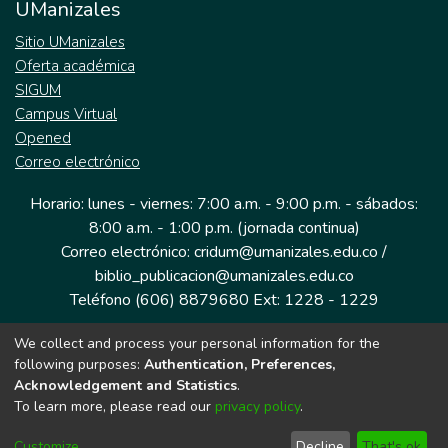
UManizales
Sitio UManizales
Oferta académica
SIGUM
Campus Virtual
Opened
Correo electrónico
Horario: lunes - viernes: 7:00 a.m. - 9:00 p.m. - sábados:
8:00 a.m. - 1:00 p.m. (jornada continua)
Correo electrónico: cridum@umanizales.edu.co /
biblio_publicacion@umanizales.edu.co
Teléfono (606) 8879680 Ext: 1228 - 1229
We collect and process your personal information for the
Dirección: Cra 9 a # 19-03 Edificio histórico, piso 1
following purposes:
Authentication, Preferences,
Manizales, Caldas
Acknowledgement and Statistics
.
Colombia.
To learn more, please read our
privacy policy
.
Customize
Decline
That's ok