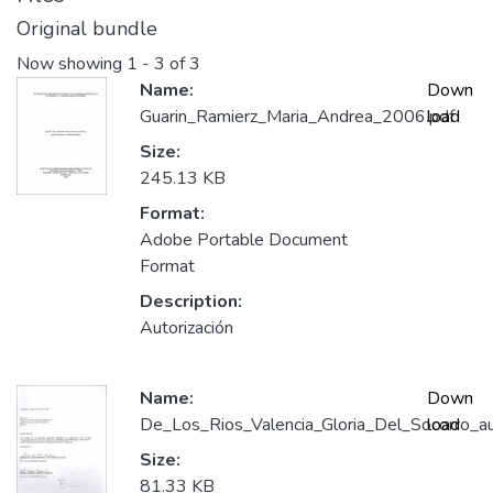
Original bundle
Now showing
1 - 3 of 3
Name:
Down
Guarin_Ramierz_Maria_Andrea_2006.pdf
load
Size:
245.13 KB
Format:
Adobe Portable Document
Format
Description:
Autorización
Name:
Down
De_Los_Rios_Valencia_Gloria_Del_Socorro_aut
load
Size:
81.33 KB