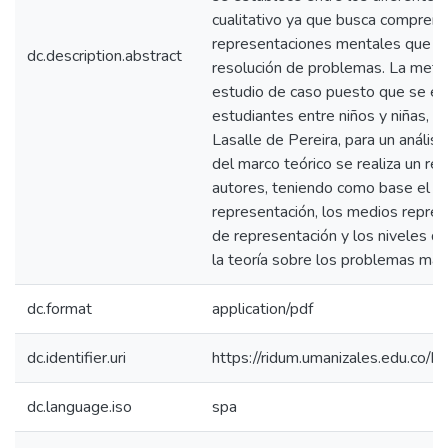
cualitativo ya que busca comprend
representaciones mentales que tie
dc.description.abstract
resolución de problemas. La metod
estudio de caso puesto que se es
estudiantes entre niños y niñas, d
Lasalle de Pereira, para un anális
del marco teórico se realiza un rec
autores, teniendo como base el c
representación, los medios repres
de representación y los niveles d
la teoría sobre los problemas mat
dc.format
application/pdf
dc.identifier.uri
https://ridum.umanizales.edu.co
dc.language.iso
spa