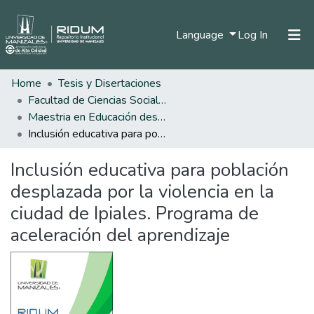
(current)
Language
Log In
Home
Tesis y Disertaciones
Home
Facultad de Ciencias Sociales y Humanas
Communities & Collections
Maestria en Educación desde la Diversidad
Inclusión educativa para población desplazada por la violencia en la ciudad de Ipiales. Programa de aceleración del aprendizaje
All of DSpace
Inclusión educativa para población
Statistics
desplazada por la violencia en la
ciudad de Ipiales. Programa de
aceleración del aprendizaje