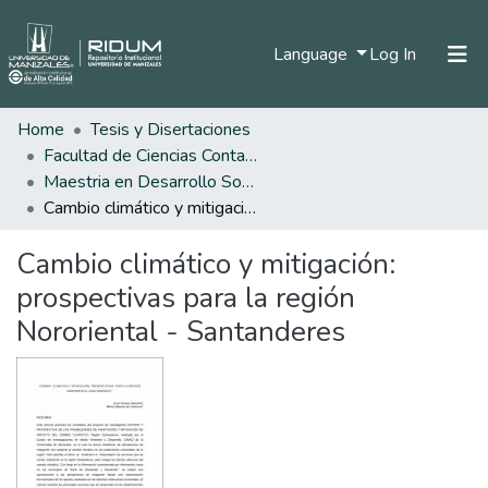
(current)
Language
Log In
Home
Tesis y Disertaciones
Home
Facultad de Ciencias Contables Económicas y Administrativas
Communities & Collections
Maestria en Desarrollo Sostenible y Medio Ambiente
Cambio climático y mitigación: prospectivas para la región Nororiental - Santanderes
All of DSpace
Cambio climático y mitigación:
Statistics
prospectivas para la región
Nororiental - Santanderes