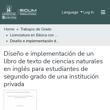
(current)
Language
Log In
Home
Trabajos de Grado
Home
Licenciatura en Básica con Énfasis en Inglés
Communities & Collections
Diseño e implementación de un libro de texto de ciencias naturales en inglés para estudiantes de segundo grado de una institución privada
All of DSpace
Diseño e implementación de un
Statistics
libro de texto de ciencias naturales
en inglés para estudiantes de
segundo grado de una institución
privada