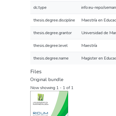
dc.type
info:eu-repo/semant
thesis.degree.discipline
Maestría en Educa
thesis.degree.grantor
Universidad de Man
thesis.degree.level
Maestría
thesis.degree.name
Magister en Educa
Files
Original bundle
Now showing
1 - 1 of 1