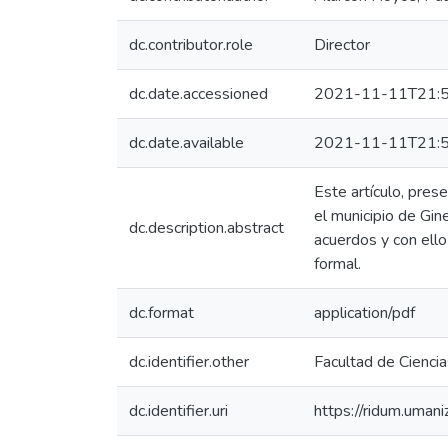
dc.contributor.role
Director
dc.date.accessioned
2021-11-11T21:5
dc.date.available
2021-11-11T21:5
Este artículo, pres
el municipio de Gin
dc.description.abstract
acuerdos y con ello
formal.
dc.format
application/pdf
dc.identifier.other
Facultad de Cienci
dc.identifier.uri
https://ridum.uma