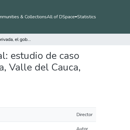
munities & Collections
All of DSpace
Statistics
Ni pública ni privada, el gobierno de la escuela rural: estudio de caso escuela Juana de Arco, vereda Patio Bonito, Ginebra, Valle del Cauca, Colombia.
al: estudio de caso
a, Valle del Cauca,
Director
Autor