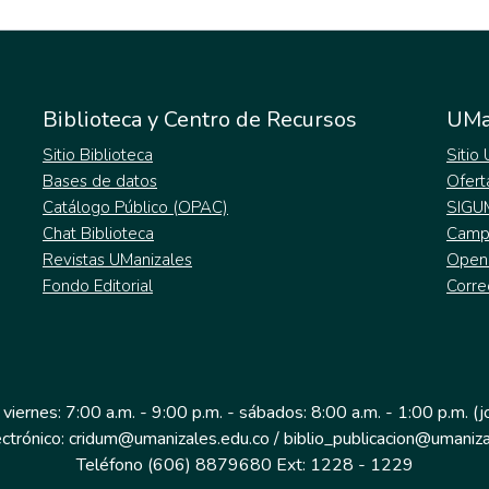
Biblioteca y Centro de Recursos
UMa
Sitio Biblioteca
Sitio
Bases de datos
Ofert
Catálogo Público (OPAC)
SIGU
Chat Biblioteca
Campu
Revistas UManizales
Open
Fondo Editorial
Corre
 viernes: 7:00 a.m. - 9:00 p.m. - sábados: 8:00 a.m. - 1:00 p.m. (
ectrónico: cridum@umanizales.edu.co / biblio_publicacion@umaniza
Teléfono (606) 8879680 Ext: 1228 - 1229