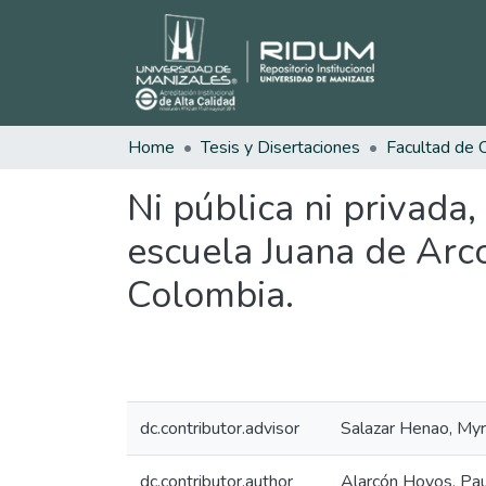
Home
Tesis y Disertaciones
Ni pública ni privada,
escuela Juana de Arco
Colombia.
dc.contributor.advisor
Salazar Henao, My
dc.contributor.author
Alarcón Hoyos, Pa