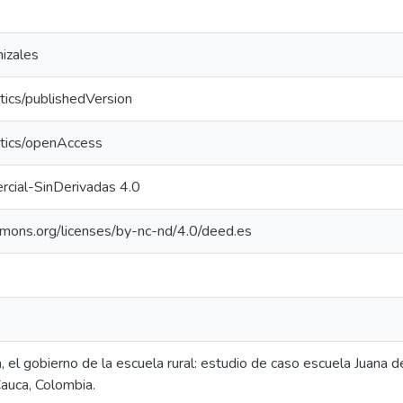
izales
tics/publishedVersion
ntics/openAccess
cial-SinDerivadas 4.0
mmons.org/licenses/by-nc-nd/4.0/deed.es
da, el gobierno de la escuela rural: estudio de caso escuela Juana 
Cauca, Colombia.