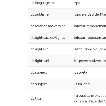
dc.language.iso
spa
dc.publisher
Universidad de Man
dc.relation.hasversion
info:eu-repo/seman
dc.rights.accesRights
info:eu-repo/sema
dc.rights.cc
Atribución-NoComer
dc.rights.uri
https://creativeco
dc.subject
Escuela
dc.subject
Ruralidad
Ni pública ni priva
dc.title
Ginebra, Valle del 