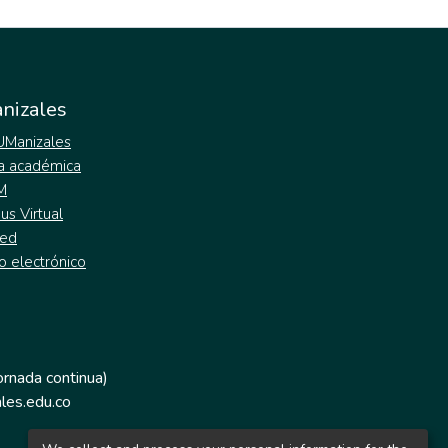
nizales
 UManizales
a académica
M
s Virtual
ed
o electrónico
jornada continua)
les.edu.co