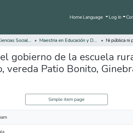
Home
Language
Log In
Com
Facultad de Ciencias Sociales y Humanas
Maestria en Educación y Desarrollo Humano
 el gobierno de la escuela rur
, vereda Patio Bonito, Ginebr
Simple item page
riam
ula