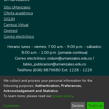
Sitio UManizales
Oferta académica
SIGUM
Campus Virtual
Opened
Correo electrónico
Horario: lunes - viernes: 7:00 a.m. - 9:00 p.m. - sábados:
8:00 a.m. - 1:00 p.m. (jornada continua)
Correo electrónico: cridum@umanizales.edu.co /
biblio_publicacion@umanizales.edu.co
Teléfono (606) 8879680 Ext: 1228 - 1229
We collect and process your personal information for the
Dirección: Cra 9 a # 19-03 Edificio histórico, piso 1
following purposes:
Authentication, Preferences,
Manizales, Caldas
Acknowledgement and Statistics
.
Colombia.
To learn more, please read our
privacy policy
.
Customize
Decline
That's ok
Tecnología DSpace implementada por